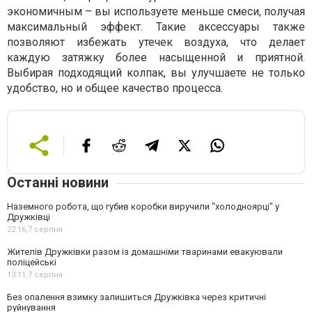
экономичным – вы используете меньше смеси, получая
максимальный эффект. Такие аксессуары также
позволяют избежать утечек воздуха, что делает
каждую затяжку более насыщенной и приятной.
Выбирая подходящий колпак, вы улучшаете не только
удобство, но и общее качество процесса.
Останні новини
Наземного робота, що губив коробки виручили "холодноярці" у
Дружківці
22:16,
7 серпня
Жителів Дружківки разом із домашніми тваринами евакуювали
поліцейські
13:11,
7 серпня
Без опалення взимку залишиться Дружківка через критичні
руйнування