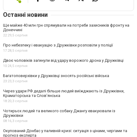
Останні новини
Ще майже 40 млн грн спрямували на потреби захисників фронту на
Донеччині
22:29,
5 серпня
Про небезпеку і евакуацію з Дружківки розповіли у поліції
17:28,
5 серпня
Двоє чоловіків загинули від удару ворожого дрона у Дружківці
10:24,
5 серпня
Багатоповерхівки у Дружківці зносять російські війська
23:23,
3 серпня
Через удари РФ дедалі більше людей виїжджають із Дружківки,
Краматорська та Слов’янська
18:20,
3 серпня
Чотирьох людей та великого собаку Джангу евакуювали із
Дружківки
08:16,
3 серпня
Окупований Донбас у паливній кризі: ситуація з цінами, чергами та
прогноз експерта