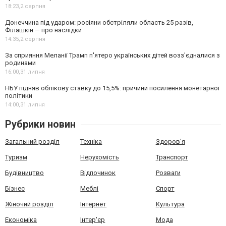
18:23,
2 серпня
Донеччина під ударом: росіяни обстріляли область 25 разів,
Філашкін — про наслідки
14:35,
2 серпня
За сприяння Меланії Трамп п'ятеро українських дітей возз'єдналися з
родинами
16:00,
31 липня
НБУ підняв облікову ставку до 15,5%: причини посилення монетарної
політики
14:00,
31 липня
Рубрики новин
Загальний розділ
Техніка
Здоров'я
Туризм
Нерухомість
Транспорт
Будівництво
Відпочинок
Розваги
Бізнес
Меблі
Спорт
Жіночий розділ
Інтернет
Культура
Економіка
Інтер'єр
Мода