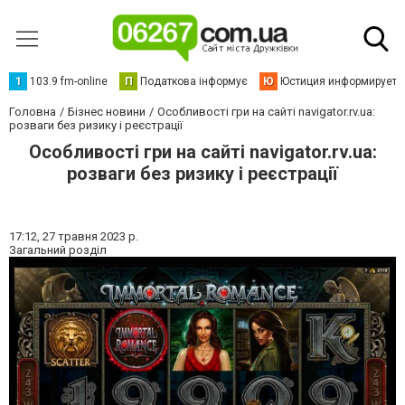
1
103.9 fm-online
П
Податкова інформує
Ю
Юстиция информирует
Головна
Бізнес новини
Особливості гри на сайті navigator.rv.ua:
розваги без ризику і реєстрації
Особливості гри на сайті navigator.rv.ua:
розваги без ризику і реєстрації
17:12,
27 травня 2023 р.
Загальний розділ