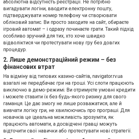
абсолютна відсутність реєстрації. Не потрібно
вигадувати логіни, вводити електронну пошту,
підтверджувати номер телефону чи створювати
обліковий запис. Ви просто заходите на сайт, обираєте
ігровий автомат – і одразу починаєте грати. Такий підхід
особливо зручний для тих, хто хоче швидко
відволіктися чи протестувати нову гру без довгих
процедур.
2. Лише демонстраційний режим – без
фінансових втрат
На відміну від типових казино-сайтів, navigator.rv.ua
взагалі не передбачає гри на гроші. Усі слоти працюють
виключно в демо-режимі. Ви отримуєте умовні кредити
і можете ставити їх без будь-якого ризику для свого
гаманця. Це дає змогу не лише розважатися, але й
вивчати логіку гри, не хвилюючись про програші. Для
новачків це ідеальна можливість зрозуміти, як
працюють автомати, а досвідчені гравці можуть
відточити свої навички або протестувати нові стратегії.