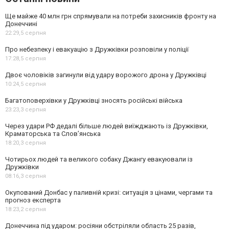
Ще майже 40 млн грн спрямували на потреби захисників фронту на
Донеччині
22:29,
5 серпня
Про небезпеку і евакуацію з Дружківки розповіли у поліції
17:28,
5 серпня
Двоє чоловіків загинули від удару ворожого дрона у Дружківці
10:24,
5 серпня
Багатоповерхівки у Дружківці зносять російські війська
23:23,
3 серпня
Через удари РФ дедалі більше людей виїжджають із Дружківки,
Краматорська та Слов’янська
18:20,
3 серпня
Чотирьох людей та великого собаку Джангу евакуювали із
Дружківки
08:16,
3 серпня
Окупований Донбас у паливній кризі: ситуація з цінами, чергами та
прогноз експерта
18:23,
2 серпня
Донеччина під ударом: росіяни обстріляли область 25 разів,