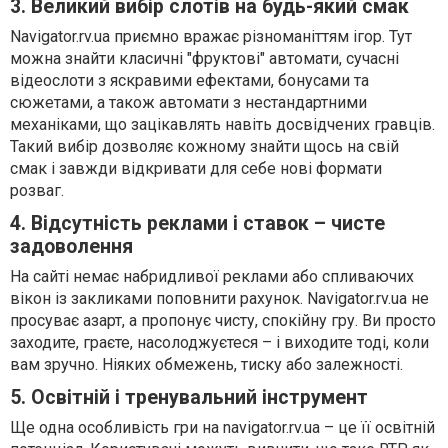
3. Великий вибір слотів на будь-який смак
Navigator.rv.ua приємно вражає різноманіттям ігор. Тут
можна знайти класичні "фруктові" автомати, сучасні
відеослоти з яскравими ефектами, бонусами та
сюжетами, а також автомати з нестандартними
механіками, що зацікавлять навіть досвідчених гравців.
Такий вибір дозволяє кожному знайти щось на свій
смак і завжди відкривати для себе нові формати
розваг.
4. Відсутність реклами і ставок – чисте
задоволення
На сайті немає набридливої реклами або спливаючих
вікон із закликами поповнити рахунок. Navigator.rv.ua не
просуває азарт, а пропонує чисту, спокійну гру. Ви просто
заходите, граєте, насолоджуєтеся – і виходите тоді, коли
вам зручно. Ніяких обмежень, тиску або залежності.
5. Освітній і тренувальний інструмент
Ще одна особливість гри на navigator.rv.ua – це її освітній