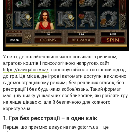
У світі, де онлайн-казино часто пов’язані з ризиком,
втратою коштів і психологічною напругою, сайт
https://navigator.rv.ua/
пропонує абсолютно інший підхід
до гри. Це місце, де ігрові автомати доступні виключно
в демонстраційному режимі, без реальних ставок, без
реєстрації і без будь-яких зобов’язань. Такий формат
має цілу низку унікальних особливостей, які роблять гру
не лише цікавою, але й безпечною для кожного
користувача.
1. Гра без реєстрації – в один клік
Перше, що приємно дивує на navigator.rv.ua – це