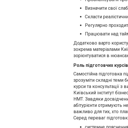
Визначити свої слабк
Скласти реалістични
Регулярно проходити
Працювати над та
Додатково варто користу
зокрема матеріалами Київ
зорієнтуватися в нюансах
Роль підготовчих курсів
Самостійна підготовка пі
зрозуміти складні теми б
курси та консультації з 
Київський інститут бізне
НМТ. Завдяки досвідчени
абітурієнти отримують не
важливо для тих, хто план
Серед переваг підготовк
системне пояснення