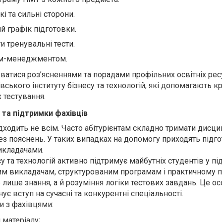
і та сильні сторони.
й графік підготовки.
 тренувальні тести.
йм-менеджментом.
ватися роз’ясненнями та порадами профільних освітніх рес
ського інституту бізнесу та технологій, які допомагають к
 тестування.
 та підтримки фахівців
дходить не всім. Часто абітурієнтам складно тримати дисци
ез пояснень. У таких випадках на допомогу приходять підго
викладачами.
су та технологій активно підтримує майбутніх студентів у пі
м викладачам, структурованим програмам і практичному п
 лише знання, а й розуміння логіки тестових завдань. Це о
ує вступ на сучасні та конкурентні спеціальності.
и з фахівцями:
 матеріалу;