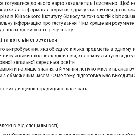
ож готуватися до нього варто заздалегідь і системно. Щоб н
предметах та форматах, корисно одразу звернутися до пере
іалів Київського інституту бізнесу та технологій
kibit.edu.u
туальну інформацію про тестування. Чим краще ви розумієте
де шлях до високого результату.
 та кого він стосується
 випробування, яка об’єднує кілька предметів в одному те
 випускники шкіл, коледжів і всі, хто планує вступати до 
овної загальної середньої освіти.
ірити не лише знання, а й уміння логічно мислити, аналіз
 з обмеженим часом. Саме тому підготовка має виходити 
ркових дисциплін традиційно належать:
алежно від спеціальності).