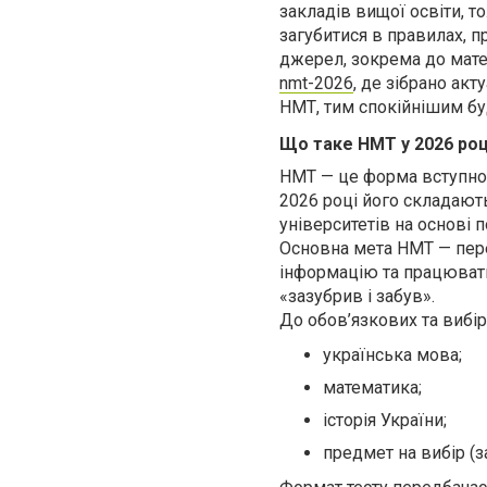
закладів вищої освіти, т
загубитися в правилах, 
джерел, зокрема до матер
nmt-2026
, де зібрано ак
НМТ, тим спокійнішим бу
Що таке НМТ у 2026 році
НМТ — це форма вступного
2026 році його складають
університетів на основі п
Основна мета НМТ — перев
інформацію та працювати
«зазубрив і забув».
До обов’язкових та вибі
українська мова;
математика;
історія України;
предмет на вибір (з