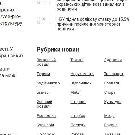
е
31 липня
українських дітей возз'єдналися з
родинами
вірених
a/vse-pro-
14:00,
НБУ підняв облікову ставку до 15,5%:
 структуру
31 липня
причини посилення монетарної
політики
Рубрики новин
сті. У
українських
Загальний
Техніка
Здоров'я
розділ
увати
Туризм
Нерухомість
Транспорт
за межі
Будівництво
Відпочинок
Розваги
Бізнес
Меблі
Спорт
Жіночий
Інтернет
Культура
розділ
Економіка
Інтер'єр
Мода
Кулінарія
Послуги
Родина
Подорожі
Робота
Дитячий