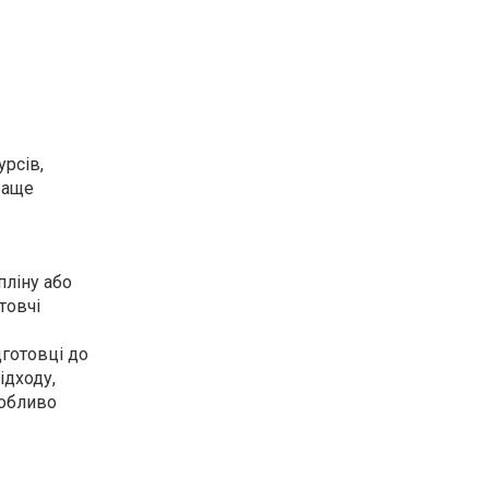
урсів,
раще
пліну або
товчі
дготовці до
ідходу,
собливо