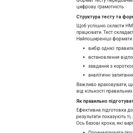
Формат тесту передбача
цифрову грамотність.
Структура тесту та фор
Щоб успішно скласти НМТ
працювати. Тест складаєть
Найпоширеніші формати 
вибір однієї правиль
встановлення відпо
завдання з коротко
аналітичні запитанн
Важливо враховувати, що
від кількості правильних 
Як правильно підготува
Ефективна підготовка до 
результати показують ті,
Ось базові кроки, які вар
Проаналізувати про