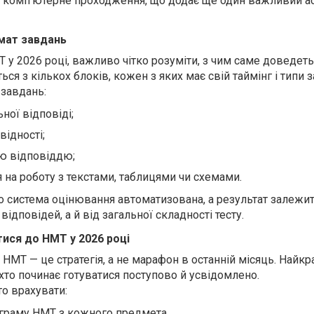
є комп’ютерне проходження, що додає ще один важливий а
мат завдань
 у 2026 році, важливо чітко розуміти, з чим саме доведет
ся з кількох блоків, кожен з яких має свій таймінг і типи 
завдань:
ної відповіді;
відності;
ю відповіддю;
я на роботу з текстами, таблицями чи схемами.
 система оцінювання автоматизована, а результат залежи
відповідей, а й від загальної складності тесту.
тися до НМТ у 2026 році
НМТ — це стратегія, а не марафон в останній місяць. Найкр
 хто починає готуватися поступово й усвідомлено.
то врахувати:
граму НМТ з кожного предмета.