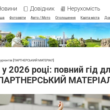
Новини
Довідник
Нерухомість
іша
Фотозвіти
Авто / Мото
Оголошення
Карта міста
До
бітурієнтів [ПАРТНЕРСЬКИЙ МАТЕРІАЛ]
у 2026 році: повний гід дл
[ПАРТНЕРСЬКИЙ МАТЕРІАЛ