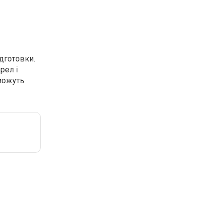
дготовки.
рел і
оможуть