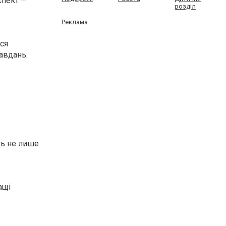
спект —
розділ
Реклама
ься
завдань.
ть не лише
ащі