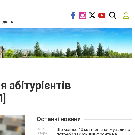
відкова
я абітурієнтів
]
Останні новини
22:29,
Ще майже 40 млн грн спрямували на
Вчора
потреби захисників фронту на