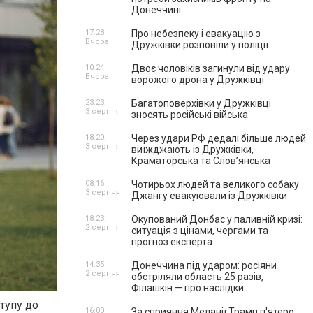
Донеччині
17:28,
Про небезпеку і евакуацію з
Вчора
Дружківки розповіли у поліції
10:24,
Двоє чоловіків загинули від удару
Вчора
ворожого дрона у Дружківці
23:23,
Багатоповерхівки у Дружківці
3 серпня
зносять російські війська
18:20,
Через удари РФ дедалі більше людей
3 серпня
виїжджають із Дружківки,
Краматорська та Слов’янська
08:16,
Чотирьох людей та великого собаку
3 серпня
Джангу евакуювали із Дружківки
18:23,
Окупований Донбас у паливній кризі:
2 серпня
ситуація з цінами, чергами та
прогноз експерта
14:35,
Донеччина під ударом: росіяни
2 серпня
обстріляли область 25 разів,
Філашкін — про наслідки
тупу до
16:00,
За сприяння Меланії Трамп п'ятеро