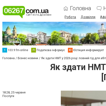
Головна
Робота
Дозвілля
Аф
1
103.9 fm-online
П
Податкова інформує
Ю
Юстиция информирует
Головна
Бізнес новини
Як здати НМТ у 2026 році: повний гід для а
Як здати НМТ 
18:28,
25 червня
Послуги