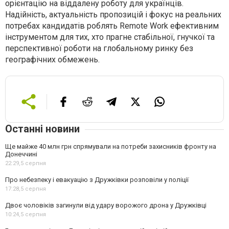
орієнтацію на віддалену роботу для українців.
Надійність, актуальність пропозицій і фокус на реальних
потребах кандидатів роблять
Remote
Work
ефективним
інструментом для тих, хто прагне стабільної, гнучкої та
перспективної роботи на глобальному ринку без
географічних обмежень.
Останні новини
Ще майже 40 млн грн спрямували на потреби захисників фронту на
Донеччині
22:29,
5 серпня
Про небезпеку і евакуацію з Дружківки розповіли у поліції
17:28,
5 серпня
Двоє чоловіків загинули від удару ворожого дрона у Дружківці
10:24,
5 серпня