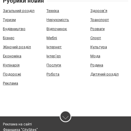
Рубрики новин
Загальний розділ
Техніка
Здоров'я
Туризм
Нерухомість
Транспорт
Будівництво
Відпочинок
Розваги
Бізнес
Меблі
Спорт
Жіночий розділ
Інтернет
Культура
Економіка
Інтер'єр
Мода
Кулінарія
Послуги
Родина
Подорожі
Робота
Дитячий розділ
Реклама
Реклама на сайті
Франшиза "CitySites"