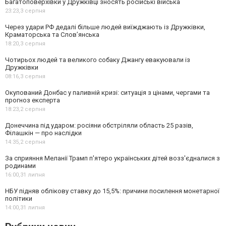
Багатоповерхівки у Дружківці зносять російські війська
23:23,
3 серпня
Через удари РФ дедалі більше людей виїжджають із Дружківки,
Краматорська та Слов’янська
18:20,
3 серпня
Чотирьох людей та великого собаку Джангу евакуювали із
Дружківки
08:16,
3 серпня
Окупований Донбас у паливній кризі: ситуація з цінами, чергами та
прогноз експерта
18:23,
2 серпня
Донеччина під ударом: росіяни обстріляли область 25 разів,
Філашкін — про наслідки
14:35,
2 серпня
За сприяння Меланії Трамп п'ятеро українських дітей возз'єдналися з
родинами
16:00,
31 липня
НБУ підняв облікову ставку до 15,5%: причини посилення монетарної
політики
14:00,
31 липня