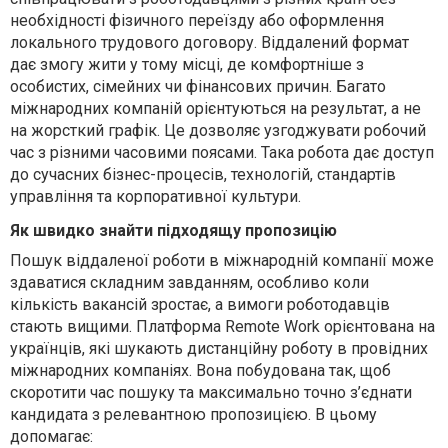
необхідності фізичного переїзду або оформлення
локального трудового договору. Віддалений формат
дає змогу жити у тому місці, де комфортніше з
особистих, сімейних чи фінансових причин
.
Багато
міжнародних компаній орієнтуються на результат, а не
на жорсткий графік. Це дозволяє узгоджувати робочий
час з різними часовими поясами.
Така р
обота дає доступ
до сучасних бізнес-процесів, технологій, стандартів
управління та корпоративної культури.
Як швидко знайти підходящу пропозицію
Пошук віддаленої роботи в міжнародній компанії може
здаватися складним завданням, особливо коли
кількість вакансій зростає, а вимоги роботодавців
стають вищими.
Платформа Remote Work орієнтована на
українців, які шукають дистанційну роботу в провідних
міжнародних компаніях
. Вона
побудована так, щоб
скоротити час пошуку та максимально точно з’єднати
кандидата з релевантною пропозицією.
В цьому
допомагає: