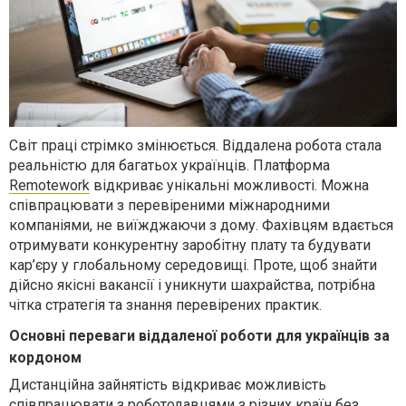
Світ праці стрімко змінюється. Віддалена робота стала
реальністю для багатьох українців. Платформа
Remotework
відкриває унікальні можливості. Можна
співпрацювати з перевіреними міжнародними
компаніями, не виїжджаючи з дому. Фахівцям вдається
отримувати конкурентну заробітну плату та будувати
кар’єру у глобальному середовищі.
Проте, щоб знайти
дійсно якісні вакансії і уникнути шахрайства, потрібна
чітка стратегія та знання перевірених практик.
Основні переваги віддаленої роботи для українців за
кордоном
Дистанційна зайнятість відкриває можливість
співпрацювати з роботодавцями з різних країн без