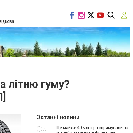
відкова
а літню гуму?
]
Останні новини
22:29,
Ще майже 40 млн грн спрямували на
Вчора
потреби захисників фронту на