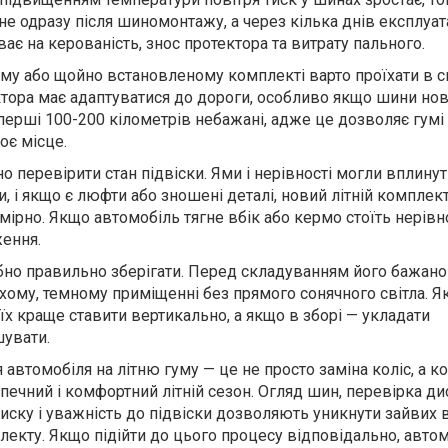
не одразу після шиномонтажу, а через кілька днів експлуата
є на керованість, знос протектора та витрату пального.
му або щойно встановленому комплекті варто проїхати в 
тора має адаптуватися до дороги, особливо якщо шини нові
перші 100-200 кілометрів небажані, адже це дозволяє гумі
оє місце.
о перевірити стан підвіски. Ями і нерівності могли вплинут
, і якщо є люфти або зношені деталі, новий літній компле
мірно. Якщо автомобіль тягне вбік або кермо стоїть нерівн
ення.
но правильно зберігати. Перед складуванням його бажано
сухому, темному приміщенні без прямого сонячного світла. 
 їх краще ставити вертикально, а якщо в зборі — укладати
шувати.
автомобіля на літню гуму — це не просто заміна коліс, а 
зпечний і комфортний літній сезон. Огляд шин, перевірка ди
иску і уважність до підвіски дозволяють уникнути зайвих в
екту. Якщо підійти до цього процесу відповідально, авто