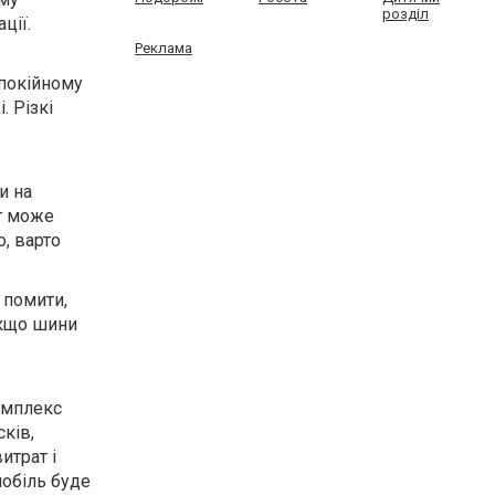
розділ
ції.
Реклама
спокійному
. Різкі
и на
кт може
о, варто
 помити,
Якщо шини
комплекс
сків,
итрат і
мобіль буде