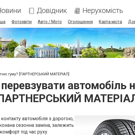
Новини
Довідник
Нерухомість
іша
Фотозвіти
Авто / Мото
Оголошення
Карта міста
До
ітню гуму? [ПАРТНЕРСЬКИЙ МАТЕРІАЛ]
 перевзувати автомобіль н
[ПАРТНЕРСЬКИЙ МАТЕРІАЛ
контакту автомобіля з дорогою,
иконана сезонна заміна, залежить
і комфорт під час руху.