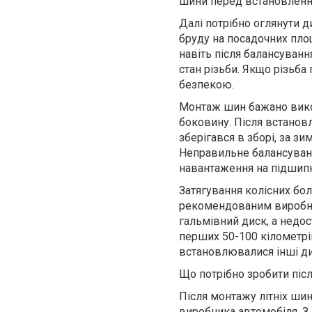
шини перед встановленн
Далі потрібно оглянути 
бруду на посадочних пло
навіть після балансуванн
стан різьби. Якщо різьба
безпекою.
Монтаж шин бажано вико
боковину. Після встанов
зберігався в зборі, за з
Неправильне балансуванн
навантаження на підшипн
Затягування колісних бо
рекомендованим виробни
гальмівний диск, а недос
перших 50-100 кілометрі
встановлювалися інші ди
Що потрібно зробити піс
Після монтажу літніх ши
виробника автомобіля. З