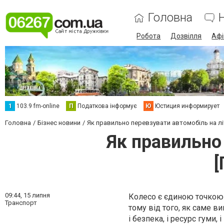
Головна
Робота
Дозвілля
Аф
1
103.9 fm-online
П
Податкова інформує
Ю
Юстиция информирует
Головна
Бізнес новини
Як правильно перевзувати автомобіль на л
Як правильно
09:44,
15 липня
Колесо є єдиною точкою 
Транспорт
тому від того, як саме в
і безпека, і ресурс гуми, 