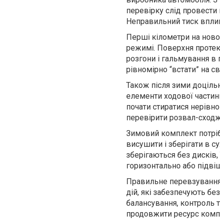
перевірку слід провести 
Неправильний тиск вплива
Перші кілометри на ново
режимі. Поверхня протек
розгони і гальмування в 
рівномірно “встати” на св
Також після зими доцільн
елементи ходової частини
почати стиратися нерівно
перевірити розвал-сходж
Зимовий комплект потріб
висушити і зберігати в 
зберігаються без дисків,
горизонтально або підві
Правильне перевзування 
дій, які забезпечують бе
балансування, контроль т
продовжити ресурс компл