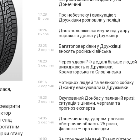
Донеччині
17:28,
Про небезпеку і евакуацію з
Вчора
Дружківки розповіли у поліції
10:24,
Двоє чоловіків загинули від удару
Вчора
ворожого дрона у Дружківці
23:23,
Багатоповерхівки у Дружківці
3 серпня
зносять російські війська
18:20,
Через удари РФ дедалі більше людей
3 серпня
виїжджають із Дружківки,
Краматорська та Слов’янська
08:16,
Чотирьох людей та великого собаку
3 серпня
Джангу евакуювали із Дружківки
лася,
18:23,
Окупований Донбас у паливній кризі:
2 серпня
ситуація з цінами, чергами та
ревірити
прогноз експерта
ектор
14:35,
Донеччина під ударом: росіяни
 слід
2 серпня
обстріляли область 25 разів,
остатнім
Філашкін — про наслідки
рки стану
16:00,
За сприяння Меланії Трамп п'ятеро