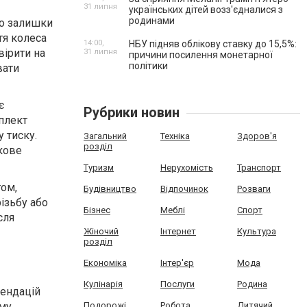
31 липня
українських дітей возз'єдналися з
родинами
бо залишки
тя колеса
14:00,
НБУ підняв облікову ставку до 15,5%:
вірити на
31 липня
причини посилення монетарної
політики
вати
є
Рубрики новин
мплект
 тиску.
Загальний
Техніка
Здоров'я
розділ
кове
Туризм
Нерухомість
Транспорт
том,
Будівництво
Відпочинок
Розваги
ізьбу або
Бізнес
Меблі
Спорт
сля
Жіночий
Інтернет
Культура
розділ
Економіка
Інтер'єр
Мода
Кулінарія
Послуги
Родина
мендацій
ому
Подорожі
Робота
Дитячий