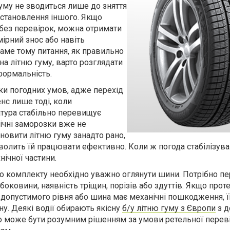
уму не зводиться лише до зняття
становлення іншого. Якщо
 без перевірок, можна отримати
ірний знос або навіть
аме тому питання, як правильно
на літню гуму, варто розглядати
 формальність.
нки погодних умов, адже перехід
енс лише тоді, коли
тура стабільно перевищує
нічні заморозки вже не
новити літню гуму занадто рано,
волить їй працювати ефективно. Коли ж погода стабілізува
ічної частини.
 комплекту необхідно уважно оглянути шини. Потрібно пе
 боковини, наявність тріщин, порізів або здуттів. Якщо прот
допустимого рівня або шина має механічні пошкодження, її
ну. Деякі водії обирають якісну
б/у літню гуму з Європи
з д
 може бути розумним рішенням за умови ретельної переві