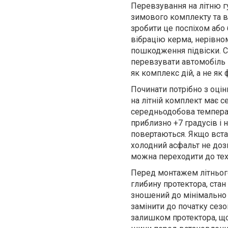
Перевзування на літню г
зимового комплекту та в
зробити це поспіхом або
вібрацію керма, нерівном
пошкодження підвіски. С
перевзувати автомобіль 
як комплекс дій, а не як
Починати потрібно з оці
на літній комплект має с
середньодобова темпера
приблизно +7 градусів і 
повертаються. Якщо вста
холодний асфальт не доз
можна переходити до техн
Перед монтажем літнього
глибину протектора, стан
зношений до мінімально 
замінити до початку сезо
залишком протектора, що