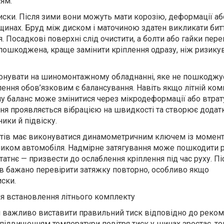
ям.
диски. Після зими вони можуть мати корозію, деформації а
щинах. Бруд між диском і маточиною здатен викликати бит
я. Посадкові поверхні слід очистити, а болти або гайки пере
 пошкоджена, краще замінити кріплення одразу, ніж ризику
нувати на шиномонтажному обладнанні, яке не пошкоджу
лення обов’язковим є балансування. Навіть якщо літній ко
иму баланс може змінитися через мікродеформації або втрату
я проявляється вібрацією на швидкості та створює додат
ики й підвіску.
лтів має виконуватися динамометричним ключем із момен
ком автомобіля. Надмірне затягування може пошкодити р
татнє — призвести до ослаблення кріплення під час руху. Пі
в бажано перевірити затяжку повторно, особливо якщо
ски.
ля встановлення літнього комплекту
н важливо виставити правильний тиск відповідно до реко
 підвищенням температури повітря тиск у шинах зростає, т