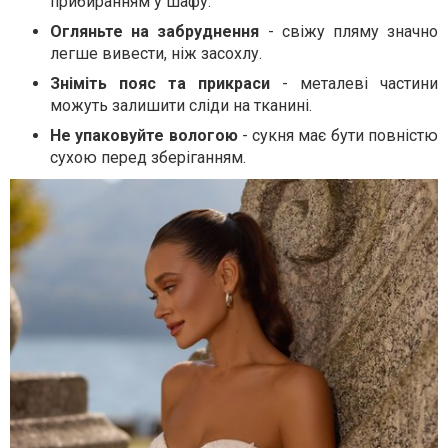
прибиранням у шафу.
Огляньте на забруднення
- свіжу пляму значно
легше вивести, ніж засохлу.
Зніміть пояс та прикраси
- металеві частини
можуть залишити сліди на тканині.
Не упаковуйте вологою
- сукня має бути повністю
сухою перед зберіганням.