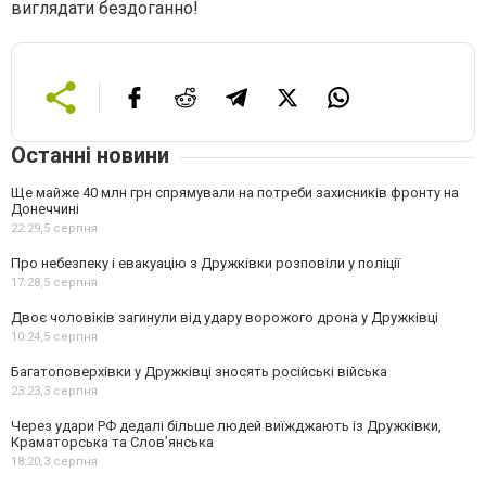
виглядати бездоганно!
Останні новини
Ще майже 40 млн грн спрямували на потреби захисників фронту на
Донеччині
22:29,
5 серпня
Про небезпеку і евакуацію з Дружківки розповіли у поліції
17:28,
5 серпня
Двоє чоловіків загинули від удару ворожого дрона у Дружківці
10:24,
5 серпня
Багатоповерхівки у Дружківці зносять російські війська
23:23,
3 серпня
Через удари РФ дедалі більше людей виїжджають із Дружківки,
Краматорська та Слов’янська
18:20,
3 серпня