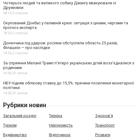
Чотирьох людей та великого собаку Джангу евакуювали із
Дружківки
08:16,
3 серпня
Окупований Донбас у паливній кризі: ситуація з цінами, чергами та
прогноз експерта
18:23,
2 серпня
Донеччина під ударом: росіяни обстріляли область 25 разів,
Філашкін — про наслідки
14:35,
2 серпня
За сприяння Меланії Трамп п'ятеро українських дітей возз'єдналися з
родинами
16:00,
31 липня
НБУ підняв облікову ставку до 15,5%: причини посилення монетарної
політики
14:00,
31 липня
Рубрики новин
Загальний розділ
Техніка
Здоров'я
Туризм
Нерухомість
Транспорт
Будівництво
Відпочинок
Розваги