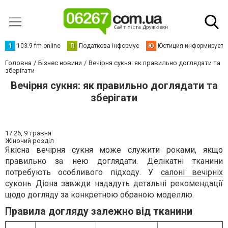
1
103.9 fm-online
П
Податкова інформує
Ю
Юстиция информирует
Головна
Бізнес новини
Вечірня сукня: як правильно доглядати та
зберігати
Вечірня сукня: як правильно доглядати та
зберігати
17:26,
9 травня
Жіночий розділ
Якісна вечірня сукня може служити роками, якщо
правильно за нею доглядати. Делікатні тканини
потребують особливого підходу. У
салоні вечірніх
суконь
Діона завжди нададуть детальні рекомендації
щодо догляду за конкретною обраною моделлю.
Правила догляду залежно від тканини