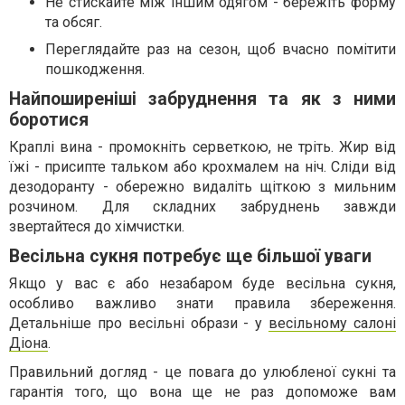
Не стискайте між іншим одягом - бережіть форму
та обсяг.
Переглядайте раз на сезон, щоб вчасно помітити
пошкодження.
Найпоширеніші забруднення та як з ними
боротися
Краплі вина - промокніть серветкою, не тріть. Жир від
їжі - присипте тальком або крохмалем на ніч. Сліди від
дезодоранту - обережно видаліть щіткою з мильним
розчином. Для складних забруднень завжди
звертайтеся до хімчистки.
Весільна сукня потребує ще більшої уваги
Якщо у вас є або незабаром буде весільна сукня,
особливо важливо знати правила збереження.
Детальніше про весільні образи - у
весільному салоні
Діона
.
Правильний догляд - це повага до улюбленої сукні та
гарантія того, що вона ще не раз допоможе вам