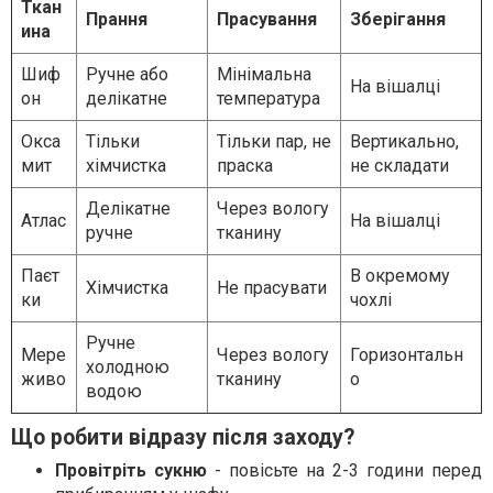
Ткан
Прання
Прасування
Зберігання
ина
Шиф
Ручне або
Мінімальна
На вішалці
он
делікатне
температура
Окса
Тільки
Тільки пар, не
Вертикально,
мит
хімчистка
праска
не складати
Делікатне
Через вологу
Атлас
На вішалці
ручне
тканину
Паєт
В окремому
Хімчистка
Не прасувати
ки
чохлі
Ручне
Мере
Через вологу
Горизонтальн
холодною
живо
тканину
о
водою
Що робити відразу після заходу?
Провітріть сукню
- повісьте на 2-3 години перед