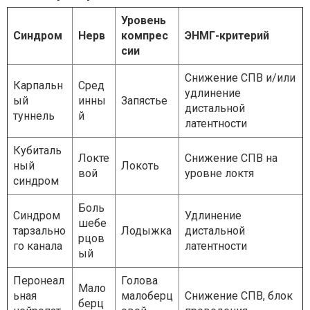
Уровень
Синдром
Нерв
компрес
ЭНМГ-критерий
сии
Снижение СПВ и/или
Карпальн
Сред
удлинение
ый
инны
Запястье
дистальной
туннель
й
латентности
Кубиталь
Локте
Снижение СПВ на
ный
Локоть
вой
уровне локтя
синдром
Боль
Синдром
Удлинение
шебе
тарзально
Лодыжка
дистальной
рцов
го канала
латентности
ый
Перонеал
Голова
Мало
ьная
малоберц
Снижение СПВ, блок
берц