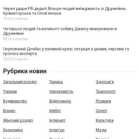
Через удари РФ дедалі більше людей виїжджають із Дружківки,
Краматорська та Слов’янська
18:20,
3 серпня
Чотирьох людей та великого собаку Джангу евакуювали із
Дружківки
08:16,
3 серпня
Окупований Донбас у паливній кризі: ситуація з цінами, чергами та
прогноз експерта
18:23,
2 серпня
Рубрики новин
Загальний розділ
Техніка
Здоров'я
Туризм
Нерухомість
Транспорт
Будівництво
Відпочинок
Розваги
Бізнес
Меблі
Спорт
Жіночий розділ
Інтернет
Культура
Економіка
Інтер'єр
Мода