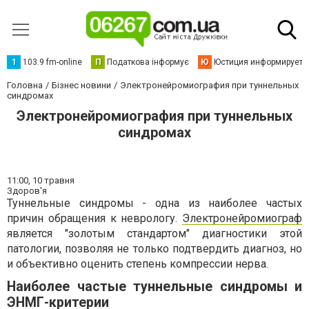
1
103.9 fm-online
П
Податкова інформує
Ю
Юстиция информирует
Головна
Бізнес новини
Электронейромиография при туннельных
синдромах
Электронейромиография при туннельных
синдромах
11:00,
10 травня
Здоров'я
Туннельные синдромы - одна из наиболее частых
причин обращения к неврологу.
Электронейромиограф
является "золотым стандартом" диагностики этой
патологии, позволяя не только подтвердить диагноз, но
и объективно оценить степень компрессии нерва.
Наиболее частые туннельные синдромы и
ЭНМГ-критерии