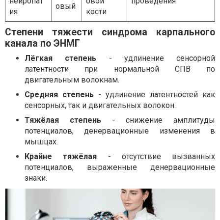
нейропат
овой
проведения
овый
ия
кости
Степени тяжести синдрома карпального
канала по ЭНМГ
Лёгкая степень
- удлинение сенсорной
латентности при нормальной СПВ по
двигательным волокнам.
Средняя степень
- удлинение латентностей как
сенсорных, так и двигательных волокон.
Тяжёлая степень
- снижение амплитуды
потенциалов, денервационные изменения в
мышцах.
Крайне тяжёлая
- отсутствие вызванных
потенциалов, выраженные денервационные
знаки.