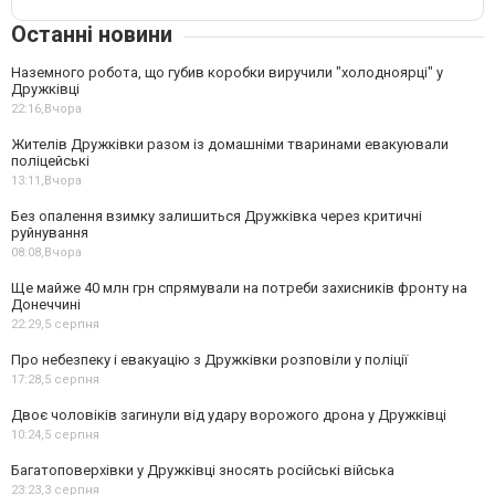
Останні новини
Наземного робота, що губив коробки виручили "холодноярці" у
Дружківці
22:16,
Вчора
Жителів Дружківки разом із домашніми тваринами евакуювали
поліцейські
13:11,
Вчора
Без опалення взимку залишиться Дружківка через критичні
руйнування
08:08,
Вчора
Ще майже 40 млн грн спрямували на потреби захисників фронту на
Донеччині
22:29,
5 серпня
Про небезпеку і евакуацію з Дружківки розповіли у поліції
17:28,
5 серпня
Двоє чоловіків загинули від удару ворожого дрона у Дружківці
10:24,
5 серпня
Багатоповерхівки у Дружківці зносять російські війська
23:23,
3 серпня