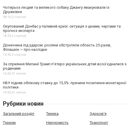
Чотирьох людей та великого собаку Джангу евакуювали із
Дружківки
08:16,
3 серпня
Окупований Донбас у паливній кризі: ситуація з цінами, чергами та
прогноз експерта
18:23,
2 серпня
Донеччина під ударом: росіяни обстріляли область 25 разів,
Філашкін — про наслідки
14:35,
2 серпня
За сприяння Меланії Трамп п'ятеро українських дітей возз'єдналися з
родинами
16:00,
31 липня
НБУ підняв облікову ставку до 15,5%: причини посилення монетарної
політики
14:00,
31 липня
Рубрики новин
Загальний розділ
Техніка
Здоров'я
Туризм
Нерухомість
Транспорт