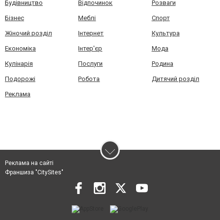
Будівництво
Відпочинок
Розваги
Бізнес
Меблі
Спорт
Жіночий розділ
Інтернет
Культура
Економіка
Інтер'єр
Мода
Кулінарія
Послуги
Родина
Подорожі
Робота
Дитячий розділ
Реклама
Реклама на сайті
Франшиза "CitySites"