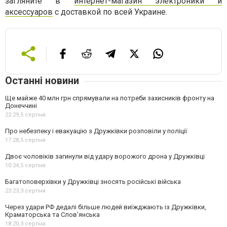
загляните в
интернет-магазин электроники и
аксессуаров
с доставкой по всей Украине.
Останні новини
Ще майже 40 млн грн спрямували на потреби захисників фронту на
Донеччині
22:29,
5 серпня
Про небезпеку і евакуацію з Дружківки розповіли у поліції
17:28,
5 серпня
Двоє чоловіків загинули від удару ворожого дрона у Дружківці
10:24,
5 серпня
Багатоповерхівки у Дружківці зносять російські війська
23:23,
3 серпня
Через удари РФ дедалі більше людей виїжджають із Дружківки,
Краматорська та Слов’янська
18:20,
3 серпня