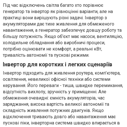
Під час відключень світла багато хто порівнює
генератор та інвертор як рівноцінні варіанти, але на
практиці вони вирішують різні задачі. Інвертор з
акумуляторами дає тихе живлення для обмеженого
навантаження, а генератор забезпечує довшу роботу та
більшу потужність. Якщо об’єкт має насоси, вентиляцію,
холодильне обладнання або виробничі процеси,
потрібно оцінювати не комфорт, а реальні кВт,
тривалість автономії та пускові режими.
Інвертор для коротких і легких сценаріїв
Інвертор підходить для живлення роутера, комп’ютера,
освітлення, невеликої офісної техніки або системи
керування. Його переваги - тиша, швидке перемикання,
відсутність вихлопу, зручність у приміщенні. Але
обмеження очевидні: ємність акумуляторів, час
заряджання, висока вартість великої автономії та
складність живлення потужних двигунів. Якщо
відключення тривають довго або навантаження має
пускові піки, інверторна система швидко впирається в