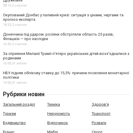
Дружківки
08:16,
3 серпня
Окупований Донбас у паливній кризі: ситуація з цінами, чергами та
прогноз експерта
18:23,
2 серпня
Донеччина під ударом: росіяни обстріляли область 25 разів,
Філашкін — про наслідки
14:35,
2 серпня
За сприяння Меланії Трамп п'ятеро українських дітей возз'єдналися з
родинами
16:00,
31 липня
НБУ підняв облікову ставку до 15,5%: причини посилення монетарної
політики
14:00,
31 липня
Рубрики новин
Загальний розділ
Техніка
Здоров'я
Туризм
Нерухомість
Транспорт
Будівництво
Відпочинок
Розваги
Бізнес
Меблі
Спорт