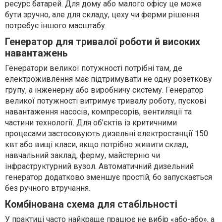
ресурс батарей. Для дому або малого офісу це може
бути зручно, але для складу, цеху чи ферми рішення
потребує іншого масштабу.
Генератор для тривалої роботи й високих
навантажень
Генератори великої потужності потрібні там, де
електроживлення має підтримувати не одну розеткову
групу, а інженерну або виробничу систему. Генератор
великої потужності витримує тривалу роботу, пускові
навантаження насосів, компресорів, вентиляції та
частини технології. Для об’єктів із критичними
процесами застосовують дизельні електростанції 150
квт або вищі класи, якщо потрібно живити склад,
навчальний заклад, ферму, майстерню чи
інфраструктурний вузол. Автоматичний дизельний
генератор додатково зменшує простій, бо запускається
без ручного втручання.
Комбінована схема для стабільності
У практиці часто найкраще працює не вибір «або-або», а