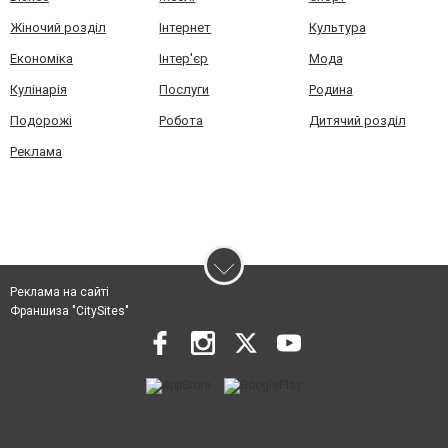
Жіночий розділ
Інтернет
Культура
Економіка
Інтер'єр
Мода
Кулінарія
Послуги
Родина
Подорожі
Робота
Дитячий розділ
Реклама
Реклама на сайті
Франшиза "CitySites"