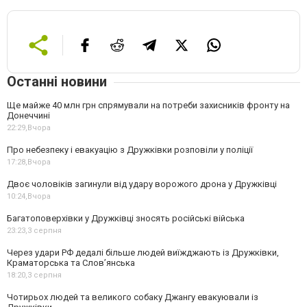
Останні новини
Ще майже 40 млн грн спрямували на потреби захисників фронту на
Донеччині
22:29,
Вчора
Про небезпеку і евакуацію з Дружківки розповіли у поліції
17:28,
Вчора
Двоє чоловіків загинули від удару ворожого дрона у Дружківці
10:24,
Вчора
Багатоповерхівки у Дружківці зносять російські війська
23:23,
3 серпня
Через удари РФ дедалі більше людей виїжджають із Дружківки,
Краматорська та Слов’янська
18:20,
3 серпня
Чотирьох людей та великого собаку Джангу евакуювали із