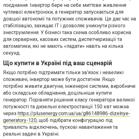
поєднання. Інвертор бере на себе миттєве живлення
чутливої електроніки, а генератор запускається для
довшої автономії та потужних споживачів. Це дає час на
стабілізацію, захищає ІТ і дозволяє уникнути різкого
знеструмлення. У бізнесі така схема особливо корисна
для серверних, касових систем, диспетчеризації та
автоматики, які не мають «падати» навіть на кілька
секунд.
Що купити в Україні під ваш сценарій
Якщо потрібно підтримати тільки зв’язок і невеликі
споживачі, інвертор може бути достатнім. Якщо
потрібно живити двигуни, інженерні системи, виробниче
або складське обладнання, доцільніше купити
генератор. Порівняти рішення класу генератори великої
потужності та дизельні електростанції 150 квт можна
через
https://plusenergy.com.ua/ua/g86148986-dizelnye-
generatory-120
, щоб підібрати конфігурацію під
тривалість відключень, пускові навантаження та
реальні задачі в Україні.