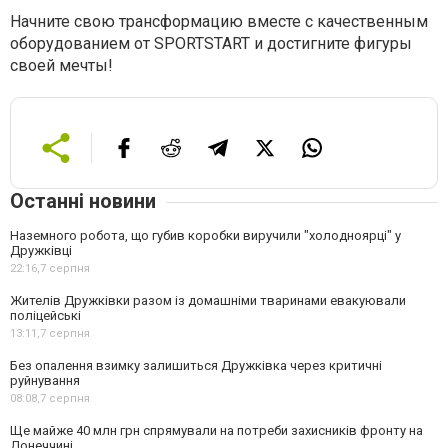
Начните свою трансформацию вместе с качественным
оборудованием от SPORTSTART и достигните фигуры
своей мечты!
Останні новини
Наземного робота, що губив коробки виручили "холодноярці" у
Дружківці
22:16,
7 серпня
Жителів Дружківки разом із домашніми тваринами евакуювали
поліцейські
13:11,
7 серпня
Без опалення взимку залишиться Дружківка через критичні
руйнування
08:08,
7 серпня
Ще майже 40 млн грн спрямували на потреби захисників фронту на
Донеччині