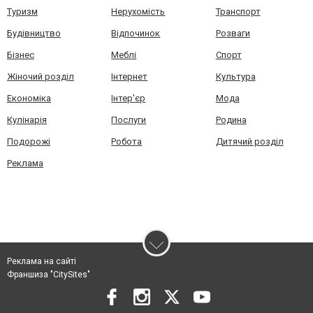
Туризм
Нерухомість
Транспорт
Будівництво
Відпочинок
Розваги
Бізнес
Меблі
Спорт
Жіночий розділ
Інтернет
Культура
Економіка
Інтер'єр
Мода
Кулінарія
Послуги
Родина
Подорожі
Робота
Дитячий розділ
Реклама
Реклама на сайті
Франшиза "CitySites"