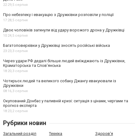
22:29,
5 серпня
Про небезпеку і евакуацію з Дружківки розповіли у поліції
17:28,
5 серпня
Двоє чоловіків загинули від удару ворожого дрона у Дружківці
10:24,
5 серпня
Багатоповерхівки у Дружківці зносять російські війська
23:23,
3 серпня
Через удари РФ дедалі більше людей виїжджають із Дружківки,
Краматорська та Слов’янська
18:20,
3 серпня
Чотирьох людей та великого собаку Джангу евакуювали із
Дружківки
08:16,
3 серпня
Окупований Донбас у паливній кризі: ситуація з цінами, чергами та
прогноз експерта
18:23,
2 серпня
Рубрики новин
Загальний розділ
Техніка
Здоров'я