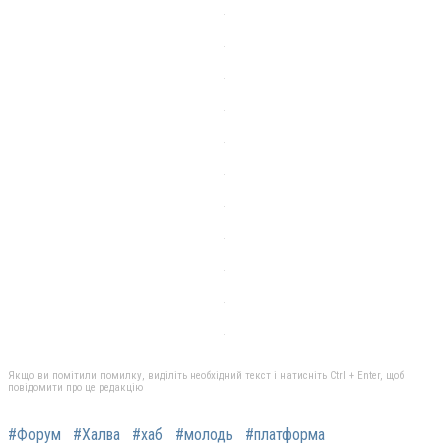
Якщо ви помітили помилку, виділіть необхідний текст і натисніть Ctrl + Enter, щоб
повідомити про це редакцію
#Форум
#Халва
#хаб
#молодь
#платформа