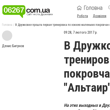
Головна
Робота
Дозвілля
Головна
В Дружковке прошла первая тренировка по хоккею маленьких покровчан 
09:28, 7 лютого 2017 р.
В Дружко
Денис Бигунов
трениров
покровча
"Альтаир
На этих выходных в Дру