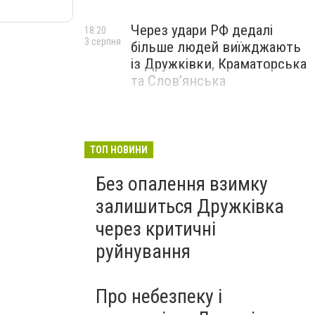
Через удари РФ дедалі
18:20
3 серпня
більше людей виїжджають
із Дружківки, Краматорська
та Слов’янська
ТОП НОВИНИ
Без опалення взимку
залишиться Дружківка
через критичні
руйнування
Про небезпеку і