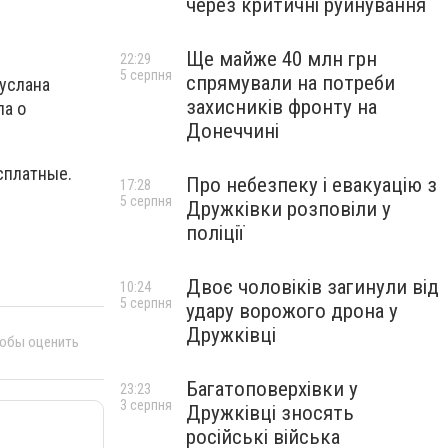
через критичні руйнування
Ще майже 40 млн грн
22:29
5 серпня
спрямували на потреби
Руслана
захисників фронту на
ла о
Донеччині
сплатные.
Про небезпеку і евакуацію з
17:28
5 серпня
Дружківки розповіли у
поліції
Двоє чоловіків загинули від
10:24
5 серпня
удару ворожого дрона у
Дружківці
тобы оценить
Багатоповерхівки у
23:23
3 серпня
Дружківці зносять
російські війська