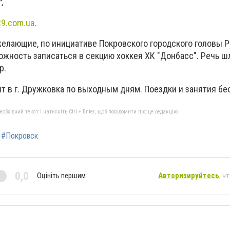
.
9.com.ua
.
желающие, по инициативе Покровского городского головы 
жность записаться в секцию хоккея ХК "Донбасс". Речь ш
р.
ят в г. Дружковка по выходным дням. Поездки и занятия бе
бхідний текст і натисніть Ctrl + Enter, щоб повідомити про це редакцію
#Покровск
0,0
Оцініть першим
Авторизируйтесь
, ч