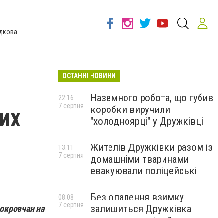
дкова
ОСТАННІ НОВИНИ
Наземного робота, що губив
22:16
7 серпня
коробки виручили
их
"холодноярці" у Дружківці
Жителів Дружківки разом із
13:11
7 серпня
домашніми тваринами
евакуювали поліцейські
Без опалення взимку
08:08
7 серпня
залишиться Дружківка
окровчан на