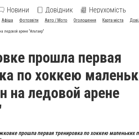
Новини
Довідник
Нерухомість
Афіша
Фотозвіти
Авто / Мото
Оголошення
Карта міста
Дові
на ледовой арене "Альтаир"
вке прошла первая
ка по хоккею маленьк
н на ледовой арене
"
жковке прошла первая тренировка по хоккею маленьких п