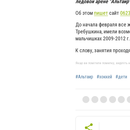
ледовой арене "Альтаир"
Об этом
пишет
сайт
0623
До начала февраля все 
Требушкина, имели возмо
мальчишках 2009-2012 г.
К слову, занятия проход
Якщо ви помітили помилку, виділіть нео
#Альтаир
#хоккей
#дети