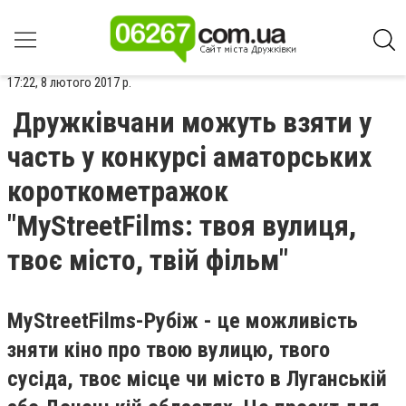
17:22, 8 лютого 2017 р.
Дружківчани можуть взяти у
часть у конкурсі аматорських
короткометражок
"MyStreetFilms: твоя вулиця,
твоє місто, твій фільм"
MyStreetFilms-Рубіж - це можливість
зняти кіно про твою вулицю, твого
сусіда, твоє місце чи місто в Луганській