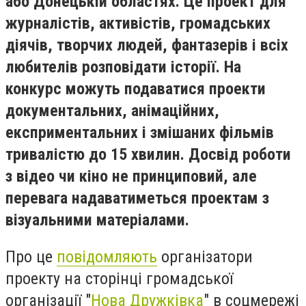
або Донецькій областях. Це проект для
журналістів, активістів, громадських
діячів, творчих людей, фантазерів і всіх
любителів розповідати історії. На
конкурс можуть подаватися проекти
документальних, анімаційних,
експриментальних і змішаних фільмів
тривалістю до 15 хвилин. Досвід роботи
з відео чи кіно не принциповий, але
перевага надаватиметься проектам з
візуальними матеріалами.
Про це
повідомляють
організатори
проекту на сторінці громадської
організації "
Нова Дружківка
" в соцмережі