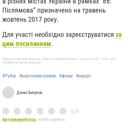
в різних містах України в рамках “86:
Післямова” призначено на травень
жовтень 2017 року.
Для участі необхідно зареєструватися
за
цим посиланням
.
Якщо ви помітили помилку, виділіть необхідний текст і натисніть Ctrl + Enter, щоб
повідомити про це редакцію
#Рубіж
#короткометражки
#фільм
#кнкурс
Денис Бигунов
0,0
Авторизируйтесь
, чтобы оценить