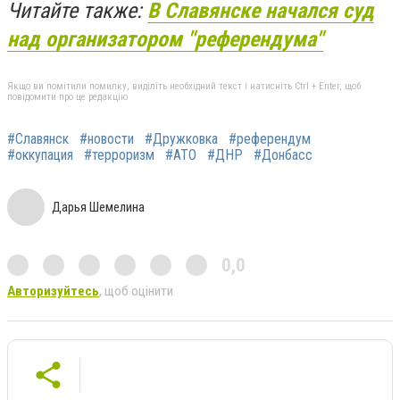
Читайте также:
В Славянске начался суд
над организатором "референдума"
Якщо ви помітили помилку, виділіть необхідний текст і натисніть Ctrl + Enter, щоб
повідомити про це редакцію
#Славянск
#новости
#Дружковка
#референдум
#оккупация
#терроризм
#АТО
#ДНР
#Донбасс
Дарья Шемелина
0,0
Авторизуйтесь
, щоб оцінити