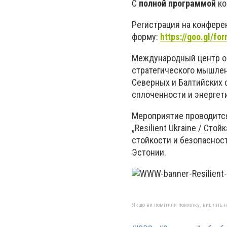
С
полной программой
ко
Регистрация на конфере
форму:
https://goo.gl/
Международный центр об
стратегического мышлен
Северных и Балтийских с
сплоченности и энергет
Мероприятие проводится
„Resilient Ukraine / Ст
стойкости и безопаснос
Эстонии.
Якщо ви помітили помилку, виділіть нео