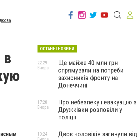
дкова
ОСТАННІ НОВИНИ
 в
Ще майже 40 млн грн
22:29
Вчора
спрямували на потреби
кую
захисників фронту на
Донеччині
Про небезпеку і евакуацію з
17:28
Вчора
Дружківки розповіли у
поліції
Двоє чоловіків загинули від
зисным
10:24
Вчора