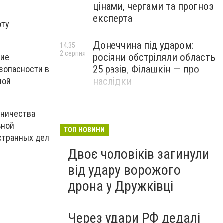
цінами, чергами та прогноз
експерта
эту
Донеччина під ударом:
14:35
2 серпня
росіяни обстріляли область
тие
25 разів, Філашкін — про
зопасности в
наслідки
ной
дничества
ьной
ТОП НОВИНИ
странных дел
Двоє чоловіків загинули
від удару ворожого
дрона у Дружківці
Через удари РФ дедалі