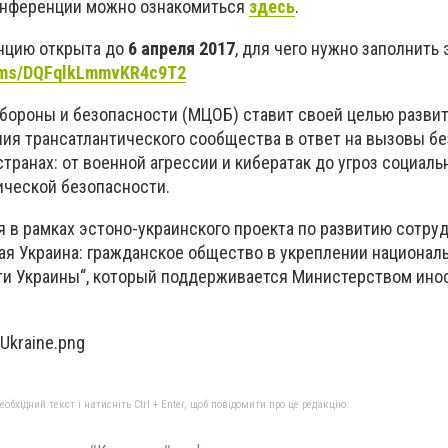
нференции можно ознакомиться
здесь
.
нцию открыта до
6 апреля 2017
, для чего нужно заполнить 
forms/DQFqlkLmmvKR4c9T2
ороны и безопасности (МЦОБ) ставит своей целью разви
ия трансатлантического сообщества в ответ на вызовы бе
транах: от военной агрессии и кибератак до угроз социаль
ической безопасности.
 в рамках эстоно-украинского проекта по развитию сотру
ойкая Украина: гражданское общество в укреплении национал
ти Украины“, который поддерживается Министерством ино
бхідний текст і натисніть Ctrl + Enter, щоб повідомити про це редакцію