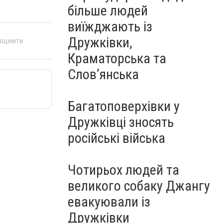
більше людей
виїжджають із
Дружківки,
 оцінити
Краматорська та
Слов’янська
Багатоповерхівки у
Дружківці зносять
російські війська
Чотирьох людей та
великого собаку Джангу
евакуювали із
Дружківки