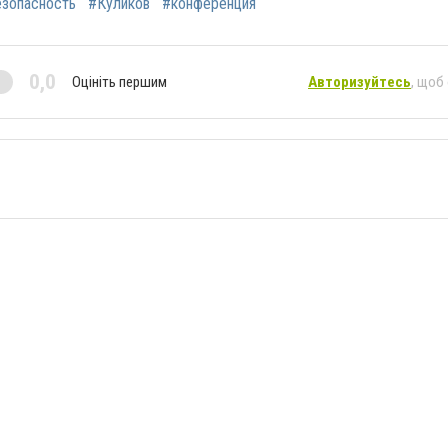
зопасность
#Куликов
#конференция
0,0
Оцініть першим
Авторизуйтесь
, щоб