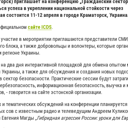
орск) приглашает на конференцию „Гражданский сектор
ься успеха в укреплении национальной стойкости через
ая состоится 11-12 апреля в городе Краматорск, Украина
 официальном
сайте ICDS
.
 участие в мероприятии приглашаются представители СМИ
го блока, а также добровольцы и волонтеры, которые орг
м регионе Украины.
 на два дня интерактивной площадкой для обмена опытом
 Украины, а также для обсуждения и создания новых подх
 сектор безопасности. Практические сессии будут затраги
бербезопасность, информационная безопасность, выучка и
в, - говорится на сайте эстонской организации.
х и тематических обсуждений на конференции планируется
ых сов с известным радио и телеведущим Андреем Кулико
и Евгения Магды
„Гибридная агрессия России: уроки для Ев