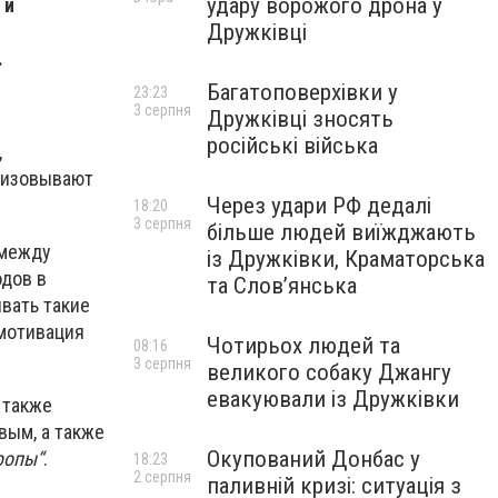
удару ворожого дрона у
 и
Дружківці
.
Багатоповерхівки у
23:23
3 серпня
Дружківці зносять
російські війська
,
анизовывают
Через удари РФ дедалі
18:20
3 серпня
більше людей виїжджають
 между
із Дружківки, Краматорська
одов в
та Слов’янська
вать такие
 мотивация
Чотирьох людей та
08:16
3 серпня
великого собаку Джангу
евакуювали із Дружківки
 также
вым, а также
Окупований Донбас у
ропы“
.
18:23
2 серпня
паливній кризі: ситуація з