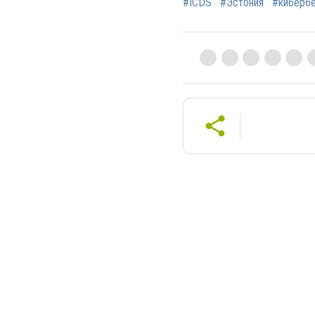
#ICDS
#Эстония
#кибербе