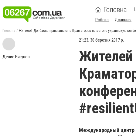
Головна
Робота
Дозвілля
Головна
Жителей Донбасса приглашают в Краматорск на эстоно-украинскую конфер
21:23, 30 березня 2017 р.
Жителей 
Денис Бигунов
Краматор
конферен
#resilien
Международный центр о