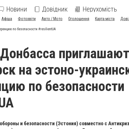
Новини
Довідник
Нерухомість
Афіша
Фотозвіти
Авто / Мото
Оголошення
Карта міста
Дові
енцию по безопасности #resilientUA
Донбасса приглашают
ск на эстоно-украинс
цию по безопасности
tUA
бороны и безопасности (Эстония) совместно с Антикри