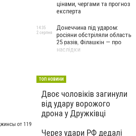
цінами, чергами та прогноз
експерта
Донеччина під ударом:
14:35
2 серпня
росіяни обстріляли область
25 разів, Філашкін — про
наслідки
футболки мужские
ТОП НОВИНИ
Двоє чоловіків загинули
від удару ворожого
дрона у Дружківці
джинсы от 119
Через удари РФ дедалі