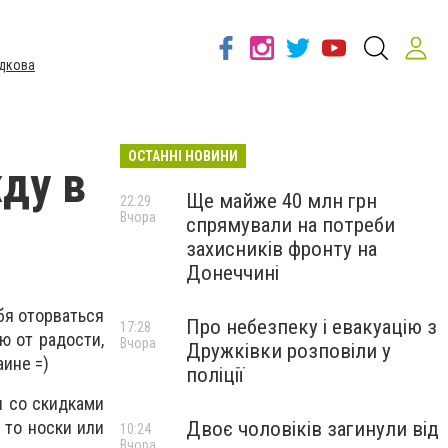
дкова
ОСТАННІ НОВИНИ
ду в
Ще майже 40 млн грн
22:29
Вчора
спрямували на потреби
захисників фронту на
Донеччині
бя оторваться
Про небезпеку і евакуацію з
17:28
ю от радости,
Вчора
Дружківки розповіли у
аине =)
поліції
ы со скидками
Двоє чоловіків загинули від
 то носки или
10:24
Вчора