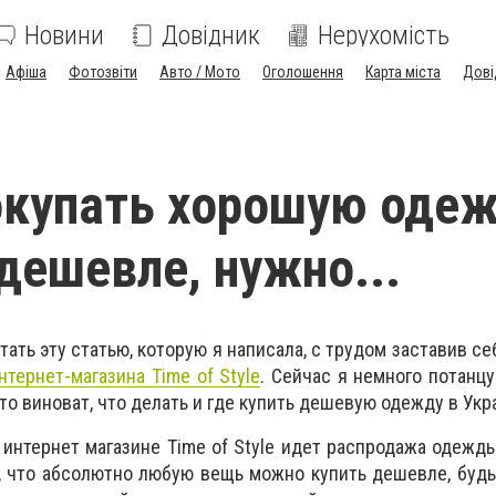
Новини
Довідник
Нерухомість
Афіша
Фотозвіти
Авто / Мото
Оголошення
Карта міста
Дові
купать хорошую одеж
 дешевле, нужно...
ать эту статью, которую я написала, с трудом заставив се
нтернет-магазина Time of Style
. Сейчас я немного потанцу
кто виноват, что делать и где купить дешевую одежду в Укр
в интернет магазине Time of Style идет распродажа одежд
, что абсолютно любую вещь можно купить дешевле, будь