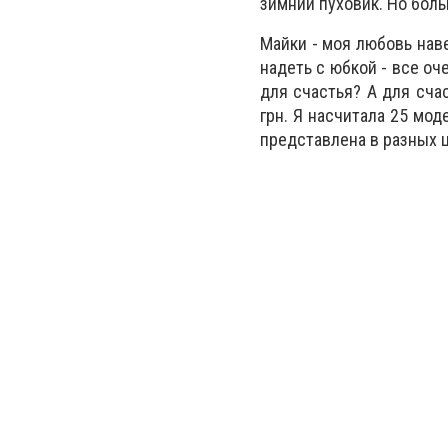
зимний пуховик. Но боль
Майки - моя любовь нав
надеть с юбкой - все оч
для счастья? А для сча
грн. Я насчитала 25 мод
представлена в разных ц