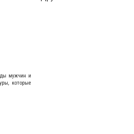
брюки мужские
ляды мужчин и
уры, которые