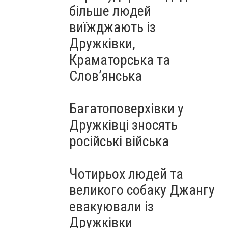
більше людей
виїжджають із
Дружківки,
Краматорська та
Слов’янська
Багатоповерхівки у
Дружківці зносять
російські війська
Чотирьох людей та
великого собаку Джангу
евакуювали із
Дружківки