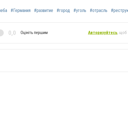
чеба
#Германия
#развитие
#город
#уголь
#отрасль
#реструк
0,0
Оцініть першим
Авторизуйтесь
, щоб