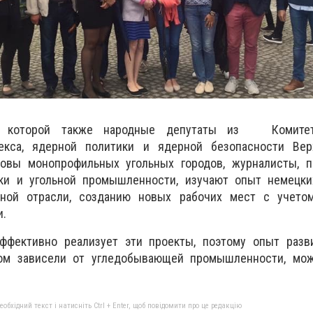
ве которой также народные депутаты из Комитет
лекса, ядерной политики и ядерной безопасности Ве
ловы монопрофильных угольных городов, журналисты, п
ки и угольной промышленности, изучают опыт немецки
льной отрасли, созданию новых рабочих мест с учето
и.
ффективно реализует эти проекты, поэтому опыт разви
ом зависели от угледобывающей промышленности, мож
бхідний текст і натисніть Ctrl + Enter, щоб повідомити про це редакцію