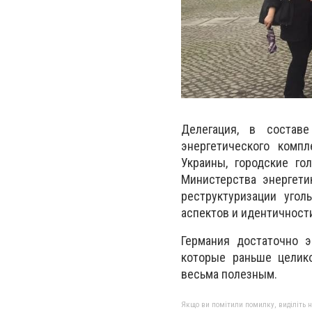
Делегация, в соста
энергетического комп
Украины, городские го
Министерства энергети
реструктуризации уго
аспектов и идентичност
Германия достаточно э
которые раньше целик
весьма полезным.
Якщо ви помітили помилку, виділіть нео