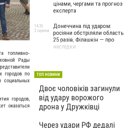
цінами, чергами та прогноз
експерта
Донеччина під ударом:
14:35
2 серпня
росіяни обстріляли область
25 разів, Філашкін — про
наслідки
а топливно-
рховной Рады
редставители
х городов по
ТОП НОВИНИ
м социальных
Двоє чоловіків загинули
від удару ворожого
тия городов,
дрона у Дружківці
ет оказаться
Через удари РФ дедалі