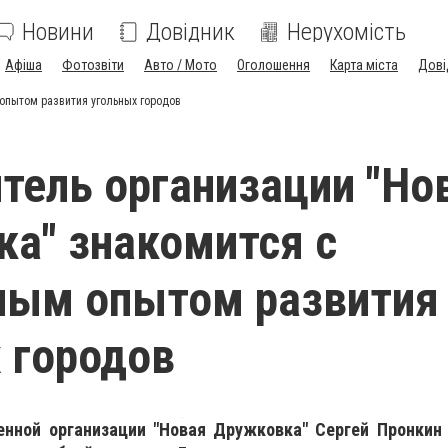
Новини
Довідник
Нерухомість
Афіша
Фотозвіти
Авто / Мото
Оголошення
Карта міста
Дові
опытом развития угольных городов
тель организации "Но
а" знакомится с
ным опытом развития
 городов
енной организации "Новая Дружковка" Сергей Пронкин