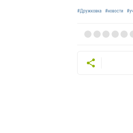
#Дружковка
#новости
#у