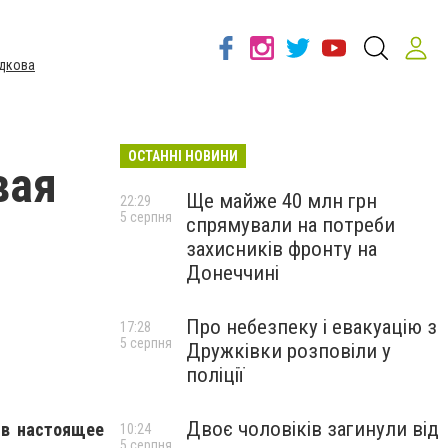
дкова
ОСТАННІ НОВИНИ
вая
Ще майже 40 млн грн
22:29
5 серпня
спрямували на потреби
захисників фронту на
Донеччині
Про небезпеку і евакуацію з
17:28
5 серпня
Дружківки розповіли у
поліції
Двоє чоловіків загинули від
 в настоящее
10:24
5 серпня