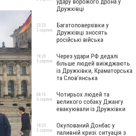
удару ворожого дрона у
Дружківці
Багатоповерхівки у
23:23
3 серпня
Дружківці зносять
російські війська
Через удари РФ дедалі
18:20
3 серпня
більше людей виїжджають
із Дружківки, Краматорська
та Слов’янська
Чотирьох людей та
08:16
3 серпня
великого собаку Джангу
евакуювали із Дружківки
Окупований Донбас у
18:23
2 серпня
паливній кризі: ситуація з