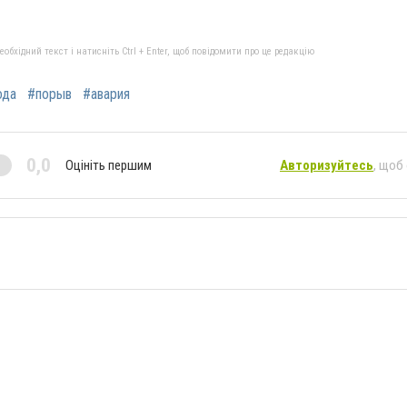
бхідний текст і натисніть Ctrl + Enter, щоб повідомити про це редакцію
ода
#порыв
#авария
0,0
Оцініть першим
Авторизуйтесь
, щоб