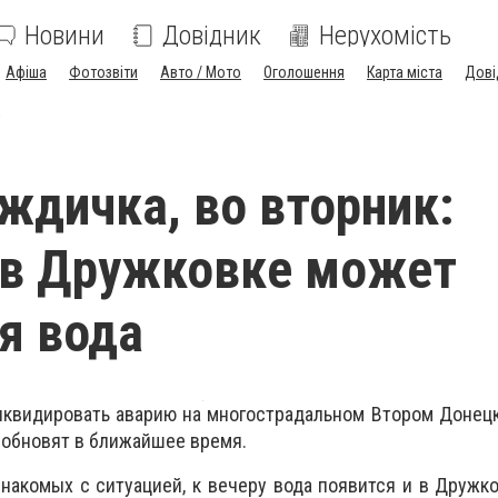
Новини
Довідник
Нерухомість
Афіша
Фотозвіти
Авто / Мото
Оголошення
Карта міста
Дові
а
ждичка, во вторник:
 в Дружковке может
я вода
иквидировать аварию на многострадальном Втором Донец
зобновят в ближайшее время.
накомых с ситуацией, к вечеру вода появится и в Дружк