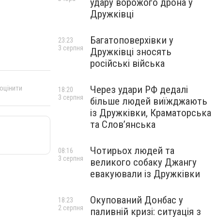
удару ворожого дрона у
Дружківці
Багатоповерхівки у
23:23
3 серпня
Дружківці зносять
російські війська
 оцінити
Через удари РФ дедалі
18:20
3 серпня
більше людей виїжджають
із Дружківки, Краматорська
та Слов’янська
Чотирьох людей та
08:16
3 серпня
великого собаку Джангу
евакуювали із Дружківки
Окупований Донбас у
18:23
2 серпня
паливній кризі: ситуація з