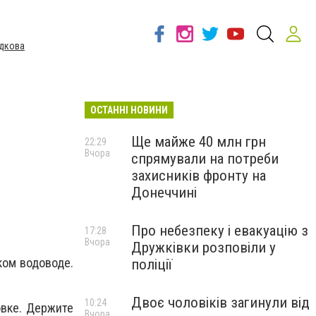
дкова
ОСТАННІ НОВИНИ
Ще майже 40 млн грн
22:29
Вчора
спрямували на потреби
захисників фронту на
Донеччині
Про небезпеку і евакуацію з
17:28
Вчора
Дружківки розповіли у
ком водоводе.
поліції
Двоє чоловіків загинули від
10:24
овке. Держите
Вчора