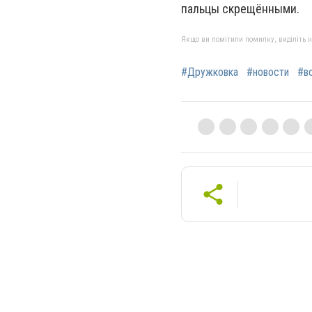
пальцы скрещёнными.
Якщо ви помітили помилку, виділіть нео
#Дружковка
#новости
#в