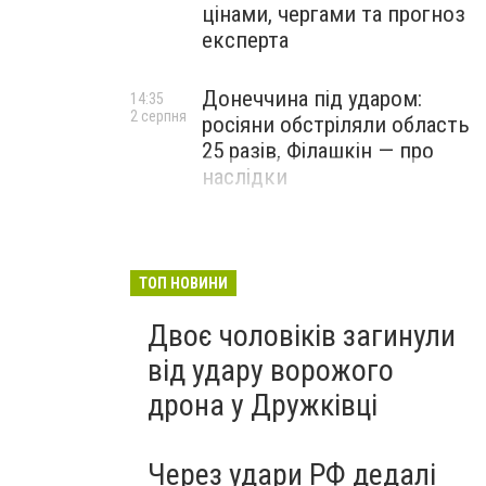
цінами, чергами та прогноз
експерта
Донеччина під ударом:
14:35
2 серпня
росіяни обстріляли область
25 разів, Філашкін — про
наслідки
ТОП НОВИНИ
Двоє чоловіків загинули
від удару ворожого
дрона у Дружківці
Через удари РФ дедалі