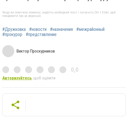
Якщо ви помітили помилку, виділіть необхідний текст і натисніть Ctrl + Enter, щоб
повідомити про це редакцію
#Дружковка
#новости
#назначения
#межрайонный
#прокурор
#представление
Виктор Проскурников
0,0
Авторизуйтесь
, щоб оцінити