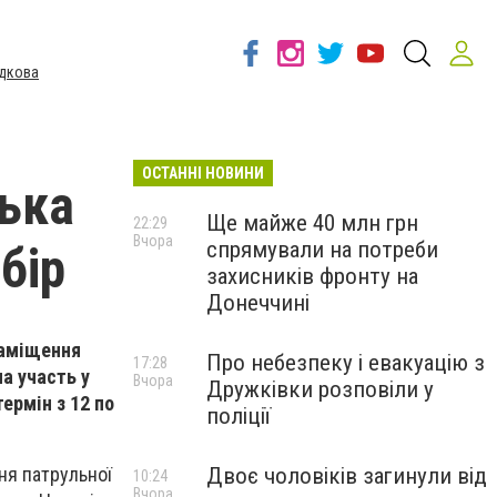
дкова
ОСТАННІ НОВИНИ
ська
Ще майже 40 млн грн
22:29
Вчора
спрямували на потреби
бір
захисників фронту на
Донеччині
заміщення
Про небезпеку і евакуацію з
17:28
а участь у
Вчора
Дружківки розповіли у
термін з 12 по
поліції
Двоє чоловіків загинули від
ня патрульної
10:24
Вчора