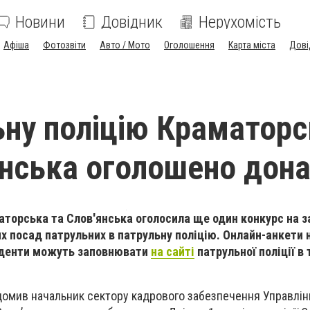
Новини
Довідник
Нерухомість
Афіша
Фотозвіти
Авто / Мото
Оголошення
Карта міста
Дові
ьну поліцію Краматор
янська оголошено дона
аторська та Слов'янська оголосила ще один конкурс на 
х посад патрульних в патрульну поліцію. Онлайн-анкети н
нденти можуть заповнювати
на сайті
патрульної поліції в 
домив начальник сектору кадрового забезпечення Управлін