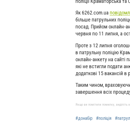
поліції Краматорська та 
Як 6262.com.ua
повідом
більше патрульних поліц
посад. Прийом онлайн-ан
червня по 11 липня, а ос
Проте з 12 липня оголош
в патрульну поліцію Кра
онлайн-анкету на сайті п
які не встигли подати ан
додаткові 15 вакансій в 
Таким чином, враховуючи 
завершення всіх процеду
Якщо ви помітили помилку, виділіть нео
#донабір
#поліція
#патру