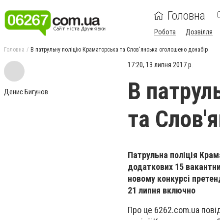
Головна
Робота
Дозвілля
Головна
В патрульну поліцію Краматорська та Слов'янська оголошено донабір
17:20, 13 липня 2017 р.
В патрул
Денис Бигунов
та Слов'
Патрульна поліція Крам
додаткових 15 вакантни
новому конкурсі прете
21 липня включно
Про це 6262.com.ua пові