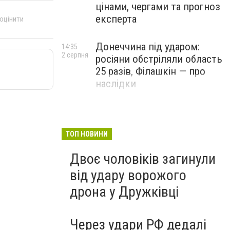
цінами, чергами та прогноз
експерта
 оцінити
Донеччина під ударом:
14:35
2 серпня
росіяни обстріляли область
25 разів, Філашкін — про
наслідки
ТОП НОВИНИ
Двоє чоловіків загинули
від удару ворожого
дрона у Дружківці
Через удари РФ дедалі