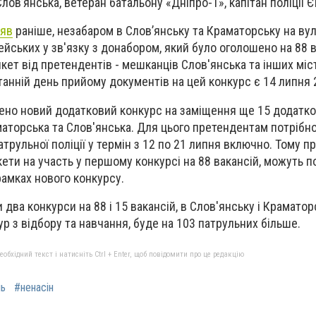
Слов’янська, ветеран батальону «Дніпро-1», капітан поліції Є
ляв
раніше, незабаром в Слов’янську та Краматорську на ву
ейських у зв'язку з донабором, який було оголошено на 88 
кет від претендентів - мешканців Слов'янська та інших міст
танній день прийому документів на цей конкурс є 14 липня 
ено новий додатковий конкурс на заміщення ще 15 додатко
маторська та Слов'янська. Для цього претендентам потрібн
атрульної поліції у термін з 12 по 21 липня включно. Тому п
кети на участь у першому конкурсі на 88 вакансій, можуть 
рамках нового конкурсу.
два конкурси на 88 і 15 вакансій, в Слов'янську і Краматор
р з відбору та навчання, буде на 103 патрульних більше.
бхідний текст і натисніть Ctrl + Enter, щоб повідомити про це редакцію
ль
#ненасін