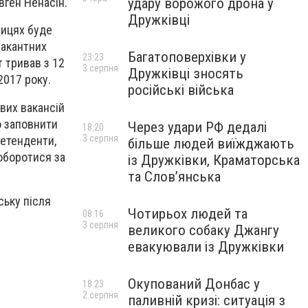
удару ворожого дрона у
вген Ненасін.
Дружківці
лицях буде
вакантних
Багатоповерхівки у
23:23
 тривав з 12
3 серпня
Дружківці зносять
2017 року.
російські війська
вих вакансій
о заповнити
Через удари РФ дедалі
18:20
3 серпня
ретенденти,
більше людей виїжджають
поборотися за
із Дружківки, Краматорська
та Слов’янська
ську після
Чотирьох людей та
08:16
3 серпня
великого собаку Джангу
евакуювали із Дружківки
Окупований Донбас у
18:23
2 серпня
паливній кризі: ситуація з