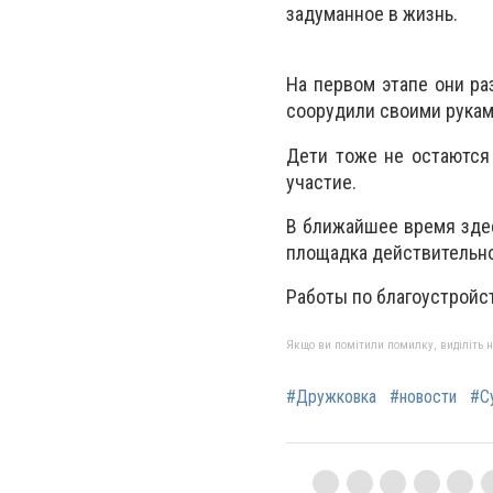
задуманное в жизнь.
На первом этапе они ра
соорудили своими рукам
Дети тоже не остаются
участие.
В ближайшее время здес
площадка действительно
Работы по благоустройст
Якщо ви помітили помилку, виділіть нео
#Дружковка
#новости
#С