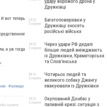
удару ворожого дрона у
Дружківці
 И вот теперь
Багатоповерхівки у
23:23
3 серпня
Дружківці зносять
російські війська
средственное
Через удари РФ дедалі
18:20
3 серпня
и, и уж тогда
більше людей виїжджають
із Дружківки, Краматорська
та Слов’янська
".
Чотирьох людей та
08:16
3 серпня
великого собаку Джангу
евакуювали із Дружківки
ьная
#громада
Окупований Донбас у
18:23
2 серпня
паливній кризі: ситуація з
тобы оценить