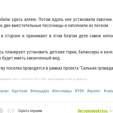
збили здесь аллею. Потом вдоль нее установили лавочки.
и две вместительные песочницы и заполнили их песком.
 в стороне и принимают в этом благом деле самое непо
ь планируют установить детские горки, балансиры и качел
 будет иметь законченный вид.
ву поселка проводятся в рамках проекта "Сильная громада
бхідний текст і натисніть Ctrl + Enter, щоб повідомити про це редакцію
урово
#детская
#площадка
#песочницы
#УВК
#проект
#сил
0,0
Оцініть першим
Авторизируйтесь
, ч