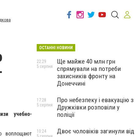
дкова
ОСТАННІ НОВИНИ
о
Ще майже 40 млн грн
22:29
5 серпня
спрямували на потреби
т
захисників фронту на
Донеччині
Про небезпеку і евакуацію з
17:28
5 серпня
Дружківки розповіли у
изи учебно-
поліції
Двоє чоловіків загинули від
10:24
но воплощают
5 серпня