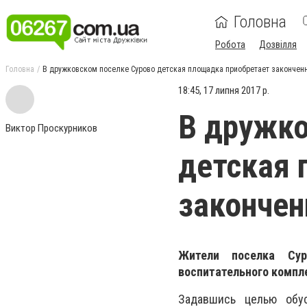
Головна
Робота
Дозвілля
Головна
В дружковском поселке Сурово детская площадка приобретает закончен
18:45, 17 липня 2017 р.
В дружко
Виктор Проскурников
детская 
закончен
Жители поселка Сур
воспитательного компле
Задавшись целью обус