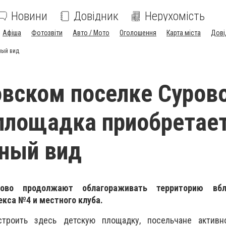
Новини
Довідник
Нерухомість
Афіша
Фотозвіти
Авто / Мото
Оголошення
Карта міста
Дові
ный вид
вском поселке Суров
площадка приобретае
ный вид
ово продолжают облагораживать территорию вбл
кса №4 и местного клуба.
троить здесь детскую площадку, посельчане актив