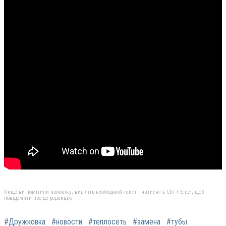
Якщо ви помітили помилку, виділіть необхідний текст і натисніть Ctrl + Enter, щоб
повідомити про це редакцію
#Дружковка
#новости
#теплосеть
#замена
#тубы