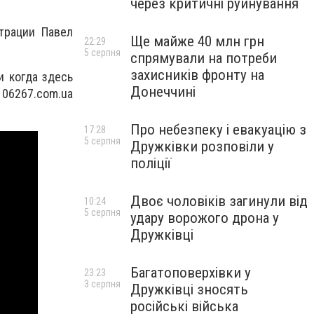
через критичні руйнування
трации Павел
Ще майже 40 млн грн
22:29
5 серпня
спрямували на потреби
захисників фронту на
и когда здесь
Донеччині
06267.com.ua
Про небезпеку і евакуацію з
17:28
5 серпня
Дружківки розповіли у
поліції
Двоє чоловіків загинули від
10:24
5 серпня
удару ворожого дрона у
Дружківці
Багатоповерхівки у
23:23
3 серпня
Дружківці зносять
російські війська