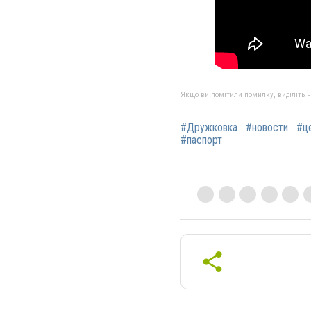
Якщо ви помітили помилку, виділіть нео
#Дружковка
#новости
#ц
#паспорт