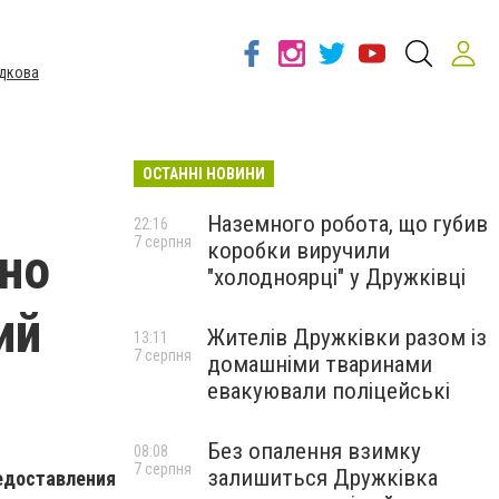
дкова
ОСТАННІ НОВИНИ
Наземного робота, що губив
22:16
7 серпня
коробки виручили
но
"холодноярці" у Дружківці
ий
Жителів Дружківки разом із
13:11
7 серпня
домашніми тваринами
евакуювали поліцейські
Без опалення взимку
08:08
7 серпня
залишиться Дружківка
едоставления