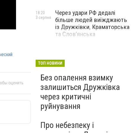
Через удари РФ дедалі
18:20
3 серпня
більше людей виїжджають
із Дружківки, Краматорська
та Слов’янська
ческий
ТОП НОВИНИ
Без опалення взимку
тобы оценить
залишиться Дружківка
через критичні
руйнування
Про небезпеку і