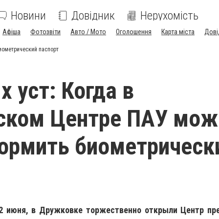
Новини
Довідник
Нерухомість
Афіша
Фотозвіти
Авто / Мото
Оголошення
Карта міста
Дові
биометрический паспорт
х уст: Когда в
ском Центре ПАУ мож
ормить биометрическ
22 июня, в Дружковке торжественно открыли Центр пр