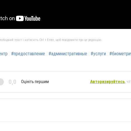
бхідний текст і натисніть Ctrl + Enter, щоб повідомити про це редакцію
ентр
#предоставление
#административные
#услуги
#биометри
0,0
Оцініть першим
Авторизируйтесь
, ч