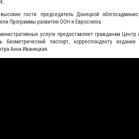
г.
высокие гости: председатель Донецкой облгосадминис
ели Программы развития ООН и Евросоюза.
министративные услуги предоставляет гражданам Центр 
 биометрический паспорт, корреспонденту издания 
нтра Анна Иваницкая.