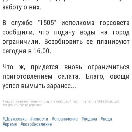
заботу о них.
В службе "1505" исполкома горсовета
сообщили, что подачу воды на город
ограничили. Возобновить ее планируют
сегодня в 16.00.
Что ж, придется вновь ограничиться
приготовлением салата. Благо, овощи
успел вымыть заранее...
Якщо ви помітили помилку, виділіть необхідний текст і натисніть Ctrl + Enter, щоб
повідомити про це редакцію
#Дружковка
#новости
#ограничение
#подача
#вода
#время
#возобновление