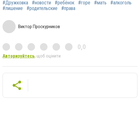
#Дружковка
#новости
#ребёнок
#горе
#мать
#алкоголь
#лишение
#родительские
#права
Виктор Проскурников
0,0
Авторизуйтесь
, щоб оцінити