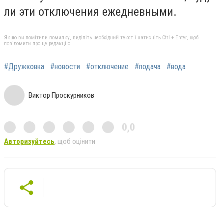
ли эти отключения ежедневными.
Якщо ви помітили помилку, виділіть необхідний текст і натисніть Ctrl + Enter, щоб
повідомити про це редакцію
#Дружковка
#новости
#отключение
#подача
#вода
Виктор Проскурников
0,0
Авторизуйтесь
, щоб оцінити