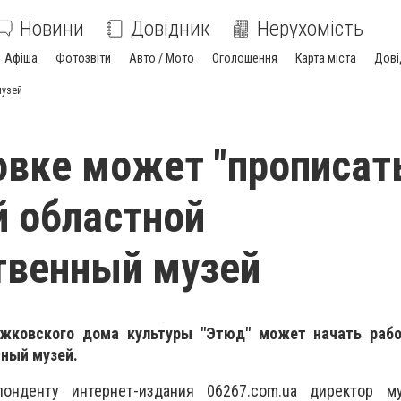
Новини
Довідник
Нерухомість
Афіша
Фотозвіти
Авто / Мото
Оголошення
Карта міста
Дові
музей
вке может "прописат
 областной
твенный музей
ужковского дома культуры "Этюд" может начать раб
ный музей.
онденту интернет-издания 06267.com.ua директор м