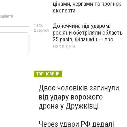
цінами, чергами та прогноз
експерта
 оцінити
Донеччина під ударом:
14:35
2 серпня
росіяни обстріляли область
25 разів, Філашкін — про
наслідки
ТОП НОВИНИ
Двоє чоловіків загинули
від удару ворожого
дрона у Дружківці
Через удари РФ дедалі