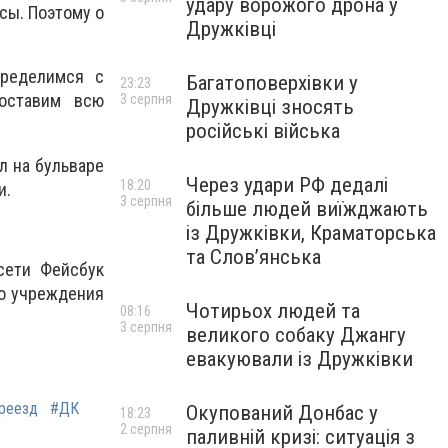
удару ворожого дрона у
сы. Поэтому о
Дружківці
пределимся с
Багатоповерхівки у
23:23
доставим всю
3 серпня
Дружківці зносять
російські війська
л на бульваре
Через удари РФ дедалі
18:20
и.
3 серпня
більше людей виїжджають
із Дружківки, Краматорська
та Слов’янська
сети Фейсбук
го учреждения
Чотирьох людей та
08:16
3 серпня
великого собаку Джангу
евакуювали із Дружківки
реезд
#ДК
Окупований Донбас у
18:23
2 серпня
паливній кризі: ситуація з