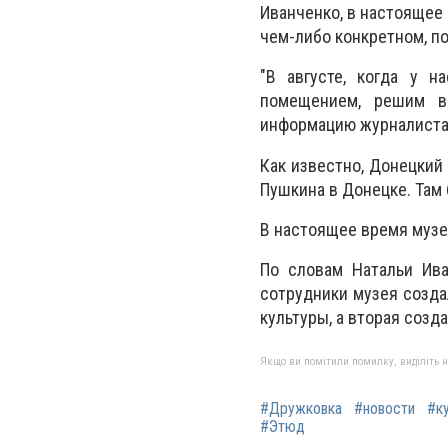
Иванченко, в настоящее
чем-либо конкретном, по
"В августе, когда у н
помещением, решим вс
информацию журналистам"
Как известно, Донецкий
Пушкина в Донецке. Там
В настоящее время музе
По словам Натальи Ива
сотрудники музея созда
культуры, а вторая созд
Якщо ви помітили помилку, виділіть нео
#Дружковка
#новости
#к
#Этюд