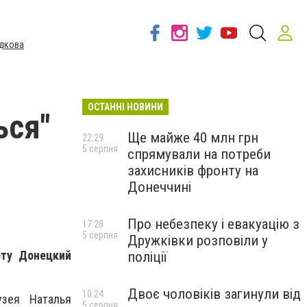
дкова
ОСТАННІ НОВИНИ
ься"
Ще майже 40 млн грн
22:29
5 серпня
спрямували на потреби
захисників фронту на
Донеччині
Про небезпеку і евакуацію з
17:28
5 серпня
Дружківки розповіли у
оту Донецкий
поліції
Двоє чоловіків загинули від
10:24
узея Наталья
5 серпня