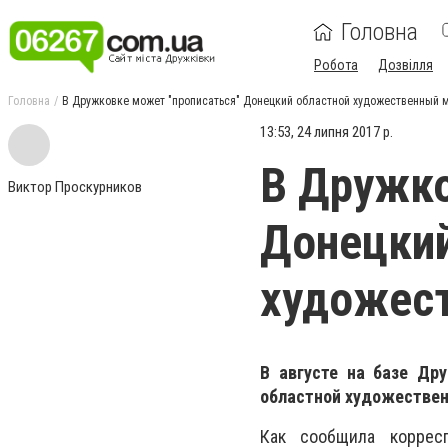
Головна
Робота
Дозвілля
Головна
В Дружковке может "прописаться" Донецкий областной художественный 
13:53, 24 липня 2017 р.
В Дружко
Виктор Проскурников
Донецкий
художес
В августе на базе Др
областной художествен
Как сообщила корресп