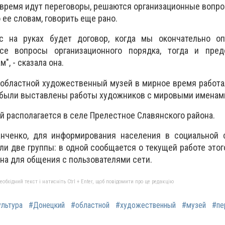
 время идут переговоры, решаются организационные вопро
 ее словам, говорить еще рано.
ас на руках будет договор, когда мы окончательно о
е вопросы организационного порядка, тогда и пре
, - сказала она.
 областной художественный музей в мирное время работа
 были выставлены работы художников с мировыми именам
й располагается в селе Прелестное Славянского района.
нченко, для информирования населения в социальной 
ли две группы: в одной сообщается о текущей работе это
ана для общения с пользователями сети.
бхідний текст і натисніть Ctrl + Enter, щоб повідомити про це редакцію
ультура
#Донецкий
#областной
#художественный
#музей
#пе