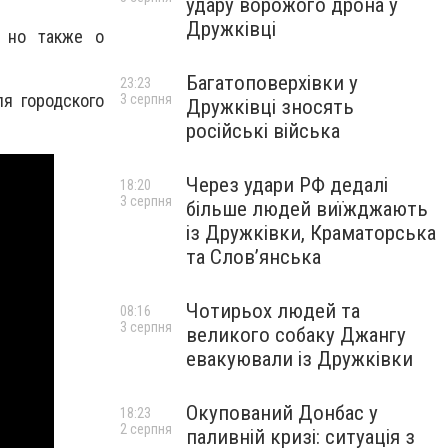
удару ворожого дрона у
Дружківці
, но также о
Багатоповерхівки у
23:23
я городского
3 серпня
Дружківці зносять
російські війська
Через удари РФ дедалі
18:20
3 серпня
більше людей виїжджають
із Дружківки, Краматорська
та Слов’янська
Чотирьох людей та
08:16
3 серпня
великого собаку Джангу
евакуювали із Дружківки
Окупований Донбас у
18:23
2 серпня
паливній кризі: ситуація з