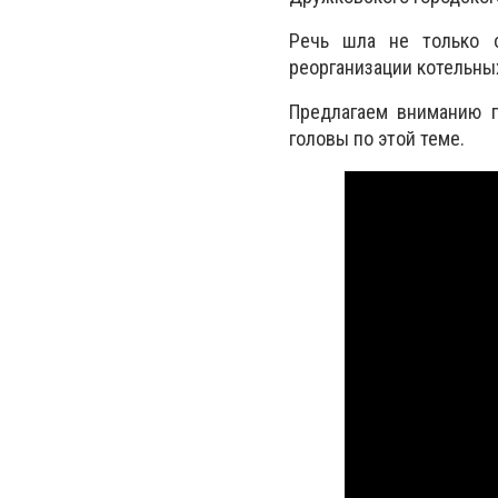
Речь шла не только о
реорганизации котельны
Предлагаем вниманию п
головы по этой теме.