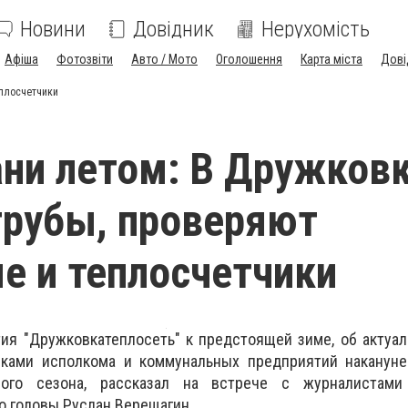
Новини
Довідник
Нерухомість
Афіша
Фотозвіти
Авто / Мото
Оголошення
Карта міста
Дові
еплосчетчики
ани летом: В Дружков
рубы, проверяют
е и теплосчетчики
ия "Дружковкатеплосеть" к предстоящей зиме, об актуал
ками исполкома и коммунальных предприятий накануне
ного сезона, рассказал на встрече с журналистами
о головы Руслан Верещагин.