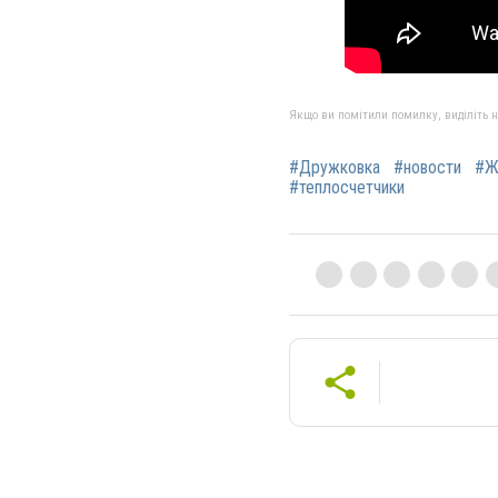
Якщо ви помітили помилку, виділіть нео
#Дружковка
#новости
#Ж
#теплосчетчики