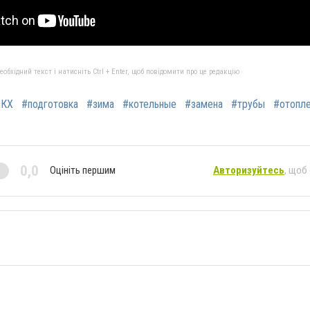
бхідний текст і натисніть Ctrl + Enter, щоб повідомити про це редакцію
КХ
#подготовка
#зима
#котельные
#замена
#трубы
#отопл
0,0
Оцініть першим
Авторизуйтесь
, щоб