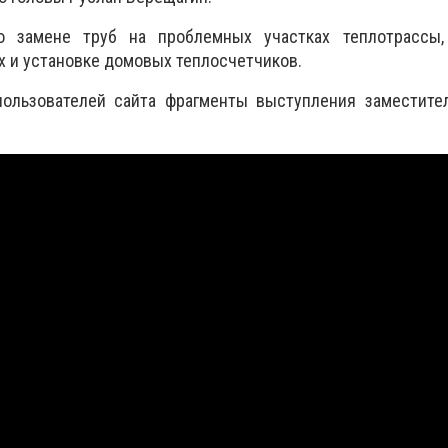
 замене труб на проблемных участках теплотрассы
х и установке домовых теплосчетчиков.
ользователей сайта фрагменты выступления заместител