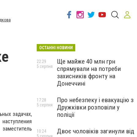
дкова
ОСТАННІ НОВИНИ
ке
Ще майже 40 млн грн
22:29
5 серпня
спрямували на потреби
захисників фронту на
Донеччині
Про небезпеку і евакуацію з
17:28
5 серпня
Дружківки розповіли у
ьных задачах,
поліції
 наступления
 заместитель
Двоє чоловіків загинули від
10:24
5 серпня