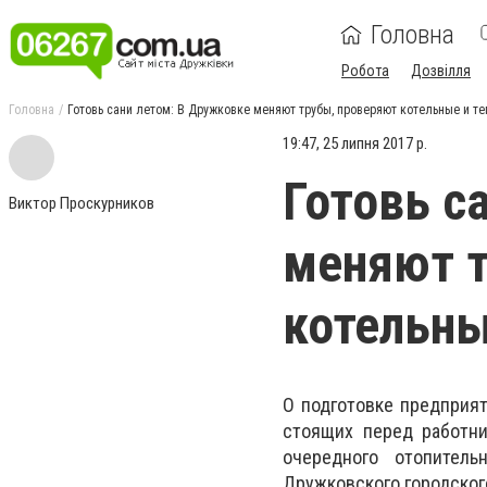
Головна
Робота
Дозвілля
Головна
Готовь сани летом: В Дружковке меняют трубы, проверяют котельные и т
19:47, 25 липня 2017 р.
Готовь с
Виктор Проскурников
меняют т
котельны
О подготовке предприят
стоящих перед работни
очередного отопитель
Дружковского городског