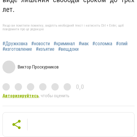
лет.
Якщо ви помітили помилку, виділіть необхідний текст і натисніть Ctrl + Enter, щоб
повідомити про це редакцію
#Дружковка
#новости
#криминал
#мак
#соломка
#опий
#изготовление
#изъятие
#вещдоки
Виктор Проскурников
0,0
Авторизируйтесь
, чтобы оценить