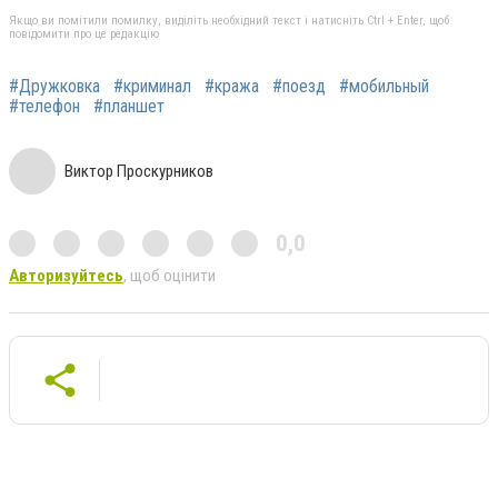
Якщо ви помітили помилку, виділіть необхідний текст і натисніть Ctrl + Enter, щоб
повідомити про це редакцію
#Дружковка
#криминал
#кража
#поезд
#мобильный
#телефон
#планшет
Виктор Проскурников
0,0
Авторизуйтесь
, щоб оцінити