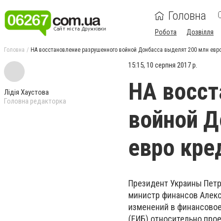
Головна
Робота
Дозвілля
Головна
НА восстановление разрушенного войной Донбасса выделят 200 млн евр
15:15, 10 серпня 2017 р.
НА восст
Лідія Хаустова
Головна редакторка
войной Д
евро кре
Президент Украины Петр
министр финансов Алекс
изменений в финансово
(ЕИБ) относительно про