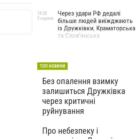
Через удари РФ дедалі
18:20
3 серпня
більше людей виїжджають
із Дружківки, Краматорська
та Слов’янська
ТОП НОВИНИ
Без опалення взимку
залишиться Дружківка
через критичні
руйнування
Про небезпеку і