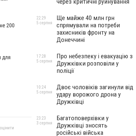
через критичні руйнування
Ще майже 40 млн грн
22:29
5 серпня
спрямували на потреби
не 200
захисників фронту на
Донеччині
Про небезпеку і евакуацію з
17:28
и для
5 серпня
Дружківки розповіли у
поліції
Двоє чоловіків загинули від
10:24
5 серпня
удару ворожого дрона у
Дружківці
Багатоповерхівки у
23:23
3 серпня
Дружківці зносять
 оцінити
російські війська