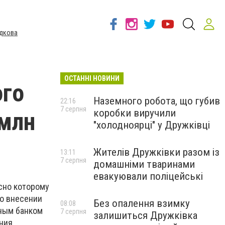
дкова
ОСТАННІ НОВИНИ
ого
Наземного робота, що губив
22:16
7 серпня
коробки виручили
 млн
"холодноярці" у Дружківці
Жителів Дружківки разом із
13:11
7 серпня
домашніми тваринами
евакуювали поліцейські
сно которому
о внесении
Без опалення взимку
08:08
ным банком
7 серпня
залишиться Дружківка
ния