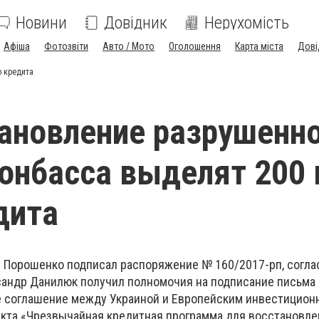
Новини
Довідник
Нерухомість
Афіша
Фотозвіти
Авто / Мото
Оголошення
Карта міста
Дові
о кредита
ановление разрушенн
онбасса выделят 200
дита
 Порошенко подписал распоряжение № 160/2017-рп, согла
андр Данилюк получил полномочия на подписание письма 
е соглашение между Украиной и Европейским инвестицион
екта «Чрезвычайная кредитная программа для восстановле