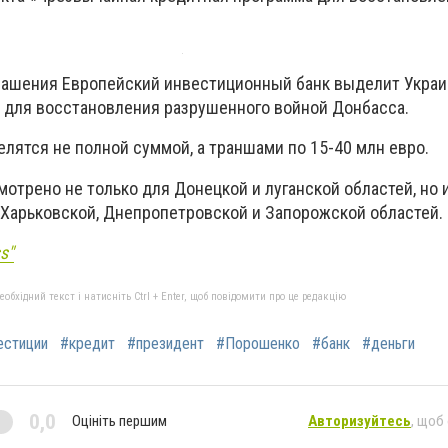
глашения Европейский инвестиционный банк выделит Украи
 для восстановления разрушенного войной Донбасса.
лятся не полной суммой, а траншами по 15-40 млн евро.
отрено не только для Донецкой и луганской областей, но 
Харьковской, Днепропетровской и Запорожской областей.
s"
бхідний текст і натисніть Ctrl + Enter, щоб повідомити про це редакцію
естиции
#кредит
#президент
#Порошенко
#банк
#деньги
0,0
Оцініть першим
Авторизуйтесь
, щоб