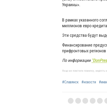
Украины».
В рамках указанного со
миллионов евро кредита
Эти средства будут выде
Финансирование предусм
прифронтовых регионов 
По информации
"DonPres
Якщо ви помітили помилку, виділіть нео
#Славянск
#новости
#инв