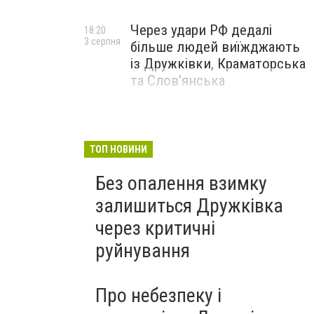
Через удари РФ дедалі
18:20
3 серпня
більше людей виїжджають
із Дружківки, Краматорська
та Слов’янська
ТОП НОВИНИ
Без опалення взимку
залишиться Дружківка
через критичні
руйнування
Про небезпеку і