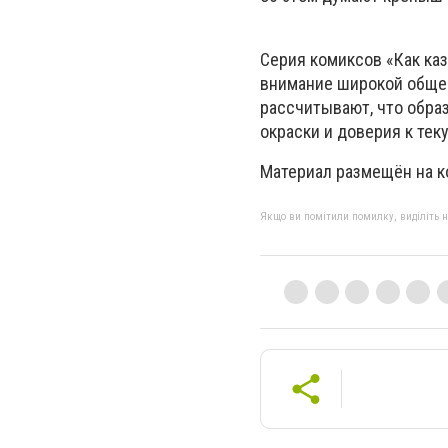
Серия комиксов «Как ка
внимание широкой общес
рассчитывают, что обра
окраски и доверия к те
Материал размещён на к
Якщо ви помітили помилку, виділіть нео