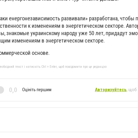
заки енергонезависимость развивали» разработана, чтобы 
твенности к изменениям в энергетическом секторе. Авт
зы, знакомые украинскому народу уже 50 лет, придадут эм
кущим изменениям в энергетическом секторе.
оммерческой основе.
бхідний текст і натисніть Ctrl + Enter, щоб повідомити про це редакцію
0,0
Оцініть першим
Авторизуйтесь
, щоб