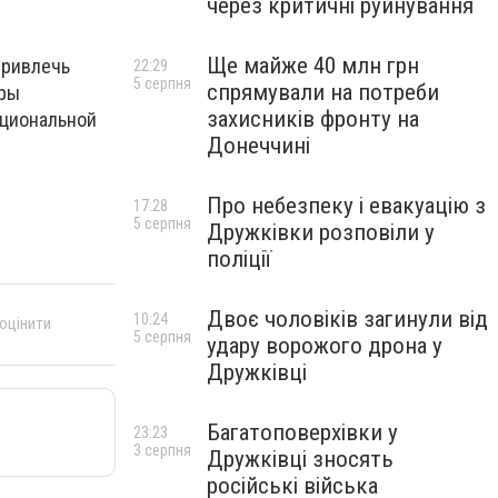
через критичні руйнування
Ще майже 40 млн грн
привлечь
22:29
5 серпня
спрямували на потреби
оры
захисників фронту на
оциональной
Донеччині
Про небезпеку і евакуацію з
17:28
5 серпня
Дружківки розповіли у
поліції
Двоє чоловіків загинули від
10:24
 оцінити
5 серпня
удару ворожого дрона у
Дружківці
Багатоповерхівки у
23:23
3 серпня
Дружківці зносять
російські війська