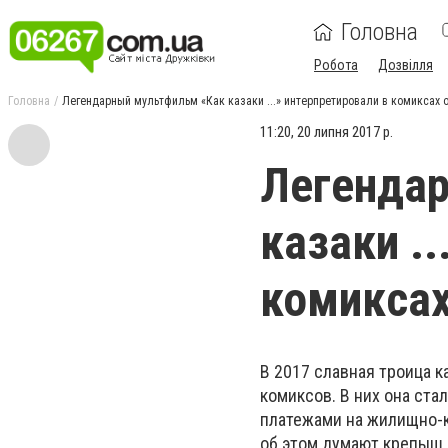
Головна
Робота
Дозвілля
Головна
Легендарный мультфильм «Как казаки ...» интерпретировали в комиксах 
11:20, 20 липня 2017 р.
Легенда
казаки ..
комиксах
В 2017 славная троица ка
комиксов. В них она стал
платежами на жилищно-к
об этом думают крепыш И