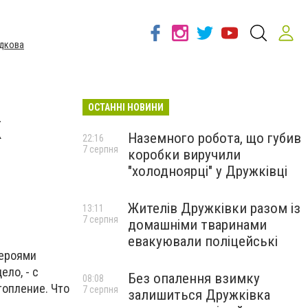
дкова
ОСТАННІ НОВИНИ
к
Наземного робота, що губив
22:16
7 серпня
коробки виручили
"холодноярці" у Дружківці
Жителів Дружківки разом із
13:11
7 серпня
домашніми тваринами
евакуювали поліцейські
героями
ело, - с
Без опалення взимку
08:08
топление. Что
7 серпня
залишиться Дружківка