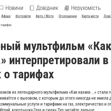
Новини
Довідник
Нерухомість
Афіша
Фотозвіти
Авто / Мото
Оголошення
Карта міста
Дові
о тарифах
рный мультфильм «Ка
.» интерпретировали в
 о тарифах
заков из легендарного мультфильма «Как казаки ...» стала 
киваtтся с вызовом, с которым до этого никогда не имела д
оммунальные услуги и тарифами на газ, электричество и о
грай, коротышка Глаз и силач Тур читайте дальше.