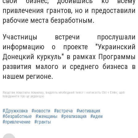
свой бизнес, добившись ко всему
привлечения грантов, но и предоставили
рабочие места безработным.
Участницы встречи прослушали
информацию о проекте "Украинский
Донецкий куркуль" в рамках Программы
развития малого и среднего бизнеса в
нашем регионе.
Якщо ви помітили помилку, виділіть необхідний текст і натисніть Ctrl + Enter, щоб
повідомити про це редакцію
#Дружковка
#новости
#встреча
#мотивация
#безработные
#женщины
#реализация
#идеи
#привлечение
#гранты