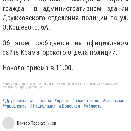
граждан в административном здании
Дружковского отделения полиции по ул.
О.Кошевого, 6А.
Об этом сообщается на официальном
сайте Краматорского отдела полиции.
Начало приема в 11.00.
Якщо ви помітили помилку, виділіть необхідний текст і натисніть Ctrl + Enter, щоб
повідомити про це редакцію
#Дружковка
#выездной
#приём
#заместитель
#начальник
#управление
#Нацполиция
#Донецкая
#область
Виктор Проскурников