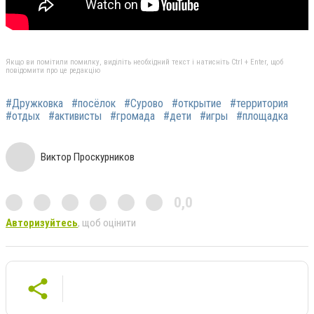
Якщо ви помітили помилку, виділіть необхідний текст і натисніть Ctrl + Enter, щоб
повідомити про це редакцію
#Дружковка
#посёлок
#Сурово
#открытие
#территория
#отдых
#активисты
#громада
#дети
#игры
#площадка
Виктор Проскурников
0,0
Авторизуйтесь
, щоб оцінити