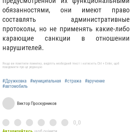
предусмотренной их функциональными
обязанностями, они имеют право
составлять административные
протоколы, но не применять какие-либо
карающие санкции в отношении
нарушителей.
Якщо ви помітили помилку, виділіть необхідний текст і натисніть Ctrl + Enter, щоб
повідомити про це редакцію
#Дружковка
#муниципальная
#стража
#вручение
#автомобиль
Виктор Проскурников
0,0
Авторизуйтесь
, щоб оцінити