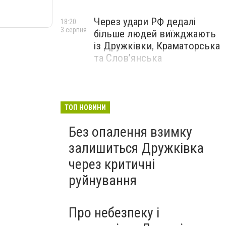
Через удари РФ дедалі
18:20
3 серпня
більше людей виїжджають
із Дружківки, Краматорська
та Слов’янська
ТОП НОВИНИ
Без опалення взимку
залишиться Дружківка
через критичні
руйнування
Про небезпеку і