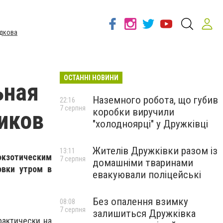
дкова
ОСТАННІ НОВИНИ
ьная
Наземного робота, що губив
22:16
7 серпня
коробки виручили
иков
"холодноярці" у Дружківці
Жителів Дружківки разом із
13:11
кзотическим
7 серпня
домашніми тваринами
овки утром в
евакуювали поліцейські
Без опалення взимку
08:08
7 серпня
залишиться Дружківка
актически на