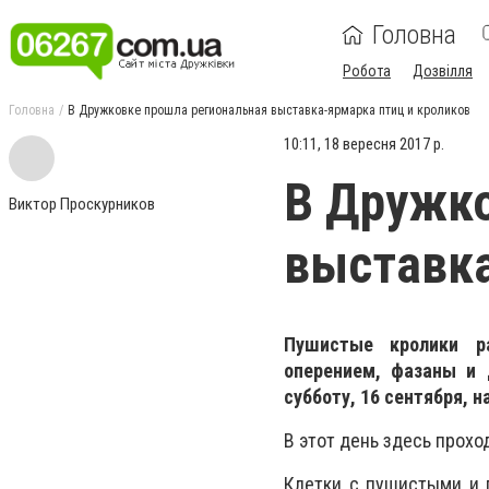
Головна
Робота
Дозвілля
Головна
В Дружковке прошла региональная выставка-ярмарка птиц и кроликов
10:11, 18 вересня 2017 р.
В Дружко
Виктор Проскурников
выставка
Пушистые кролики ра
оперением, фазаны и 
субботу, 16 сентября, 
В этот день здесь прохо
Клетки с пушистыми и 