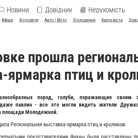
Новини
Довідник
Нерухомість
Афіша
Фотозвіти
Авто / Мото
Оголошення
Карта міста
Дові
вке прошла регионал
-ярмарка птиц и крол
знообразных пород, голуби, поражающие своим э
даже павлин - все это могли видеть жители Дружк
на площади Молодежной.
дила Региональная выставка-ярмарка птиц и кроликов.
пернатыми представителями фауны были расставлены пр