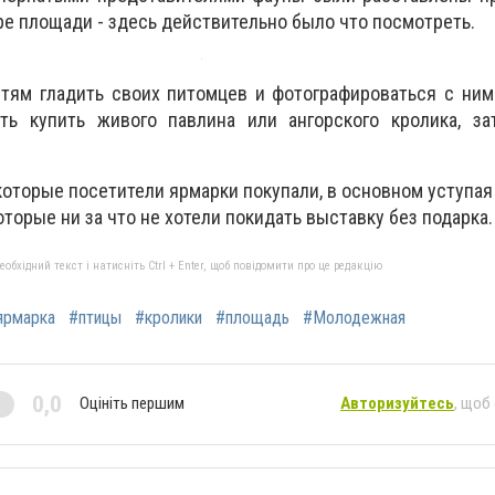
е площади - здесь действительно было что посмотреть.
тям гладить своих питомцев и фотографироваться с ним
ь купить живого павлина или ангорского кролика, за
екоторые посетители ярмарки покупали, в основном уступа
оторые ни за что не хотели покидать выставку без подарка.
бхідний текст і натисніть Ctrl + Enter, щоб повідомити про це редакцію
ярмарка
#птицы
#кролики
#площадь
#Молодежная
0,0
Оцініть першим
Авторизуйтесь
, щоб