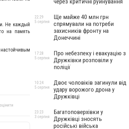
через критичні руйнування
Ще майже 40 млн грн
22:29
5 серпня
спрямували на потреби
и. Не каждый
захисників фронту на
то на память
Донеччині
я настойчивым
Про небезпеку і евакуацію з
17:28
5 серпня
Дружківки розповіли у
поліції
Двоє чоловіків загинули від
10:24
5 серпня
удару ворожого дрона у
Дружківці
 оцінити
Багатоповерхівки у
23:23
3 серпня
Дружківці зносять
російські війська