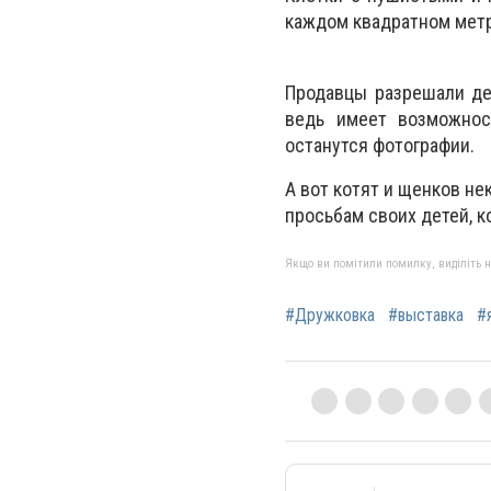
каждом квадратном метр
Продавцы разрешали де
ведь имеет возможност
останутся фотографии.
А вот котят и щенков н
просьбам своих детей, к
Якщо ви помітили помилку, виділіть нео
#Дружковка
#выставка
#