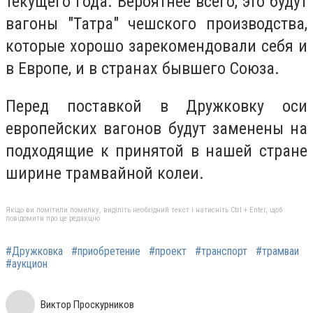
текущего года. Вероятнее всего, это будут
вагоны "Татра" чешского производства,
которые хорошо зарекомендовали себя и
в Европе, и в странах бывшего Союза.
Перед поставкой в Дружковку оси
европейских вагонов будут заменены на
подходящие к принятой в нашей стране
ширине трамвайной колеи.
Якщо ви помітили помилку, виділіть необхідний текст і натисніть Ctrl + Enter, щоб
повідомити про це редакцію
#Дружковка
#приобретение
#проект
#транспорт
#трамваи
#аукцион
Виктор Проскурников