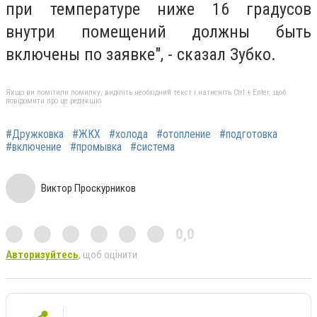
при температуре ниже 16 градусов
внутри помещений должны быть
включены по заявке", - сказал Зубко.
Якщо ви помітили помилку, виділіть необхідний текст і натисніть Ctrl + Enter, щоб
повідомити про це редакцію
#Дружковка
#ЖКХ
#холода
#отопление
#подготовка
#включение
#промывка
#система
Виктор Проскурников
0,0
Авторизуйтесь
, щоб оцінити