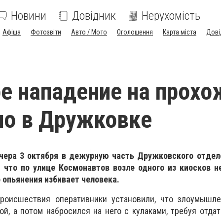
Новини
Довідник
Нерухомість
Афіша
Фотозвіти
Авто / Мото
Оголошення
Карта міста
Дові
е нападение на прохо
но в Дружковке
чера 3 октября в дежурную часть Дружковского отдел
, что по улице Космонавтов возле одного из киосков н
 опьянения избивает человека.
роисшествия оперативники установили, что злоумышле
й, а потом набросился на него с кулаками, требуя отда