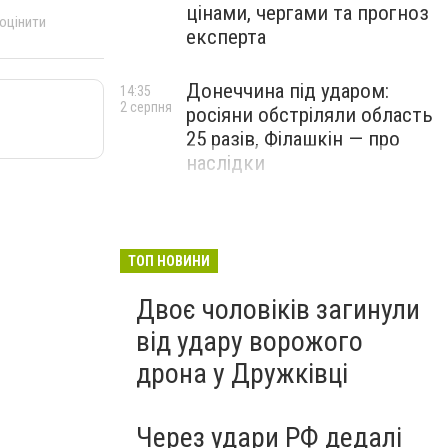
цінами, чергами та прогноз
 оцінити
експерта
Донеччина під ударом:
14:35
2 серпня
росіяни обстріляли область
25 разів, Філашкін — про
наслідки
ТОП НОВИНИ
Двоє чоловіків загинули
від удару ворожого
дрона у Дружківці
Через удари РФ дедалі