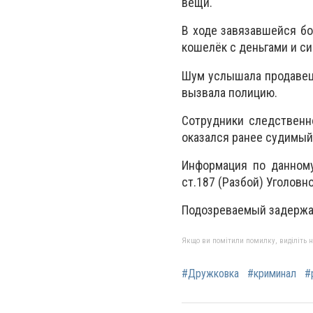
вещи.
В ходе завязавшейся бо
кошелёк с деньгами и си
Шум услышала продавец 
вызвала полицию.
Сотрудники следственн
оказался ранее судимый
Информация по данному
ст.187 (Разбой) Уголовн
Подозреваемый задержан
Якщо ви помітили помилку, виділіть нео
#Дружковка
#криминал
#