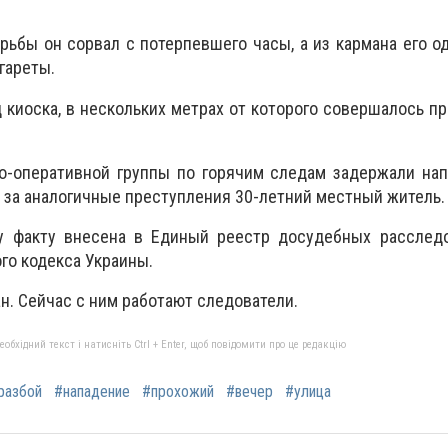
рьбы он сорвал с потерпевшего часы, а из кармана его 
гареты.
киоска, в нескольких метрах от которого совершалось пр
о-оперативной группы по горячим следам задержали нап
 за аналогичные преступления 30-летний местный житель.
 факту внесена в Единый реестр досудебных расследо
ого кодекса Украины.
. Сейчас с ним работают следователи.
бхідний текст і натисніть Ctrl + Enter, щоб повідомити про це редакцію
разбой
#нападение
#прохожий
#вечер
#улица