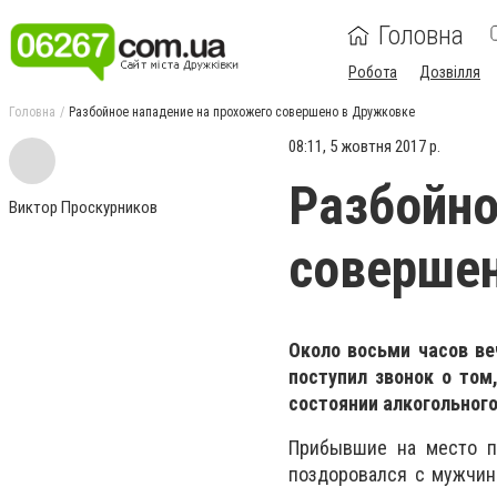
Головна
Робота
Дозвілля
Головна
Разбойное нападение на прохожего совершено в Дружковке
08:11, 5 жовтня 2017 р.
Разбойно
Виктор Проскурников
соверше
Около восьми часов ве
поступил звонок о том
состоянии алкогольного
Прибывшие на место п
поздоровался с мужчино