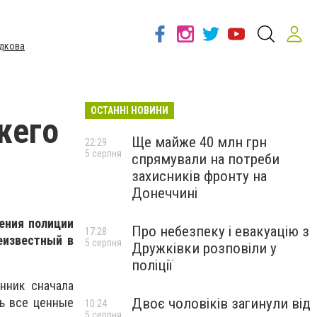
дкова
ОСТАННІ НОВИНИ
жего
Ще майже 40 млн грн
22:29
5 серпня
спрямували на потреби
захисників фронту на
Донеччині
ения полиции
Про небезпеку і евакуацію з
17:28
еизвестный в
5 серпня
Дружківки розповіли у
поліції
нник сначала
Двоє чоловіків загинули від
ть все ценные
10:24
5 серпня