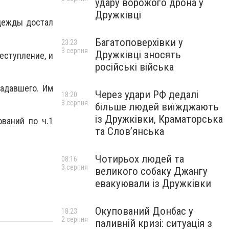
удару ворожого дрона у
Дружківці
одежды достал
Багатоповерхівки у
23:23
3 серпня
Дружківці зносять
еступление, и
російські війська
адавшего. Им
Через удари РФ дедалі
18:20
3 серпня
більше людей виїжджають
із Дружківки, Краматорська
ваний по ч.1
та Слов’янська
Чотирьох людей та
08:16
3 серпня
великого собаку Джангу
евакуювали із Дружківки
Окупований Донбас у
18:23
2 серпня
паливній кризі: ситуація з