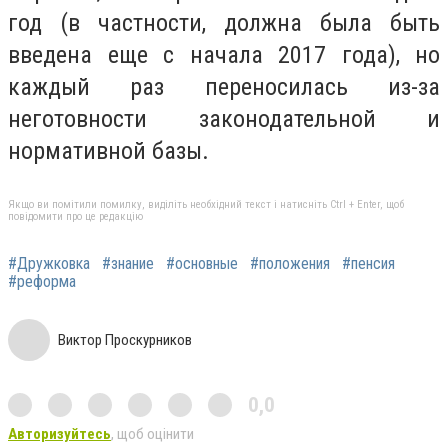
год (в частности, должна была быть
введена еще с начала 2017 года), но
каждый раз переносилась из-за
неготовности законодательной и
нормативной базы.
Якщо ви помітили помилку, виділіть необхідний текст і натисніть Ctrl + Enter, щоб
повідомити про це редакцію
#Дружковка
#знание
#основные
#положения
#пенсия
#реформа
Виктор Проскурников
0,0
Авторизуйтесь
, щоб оцінити