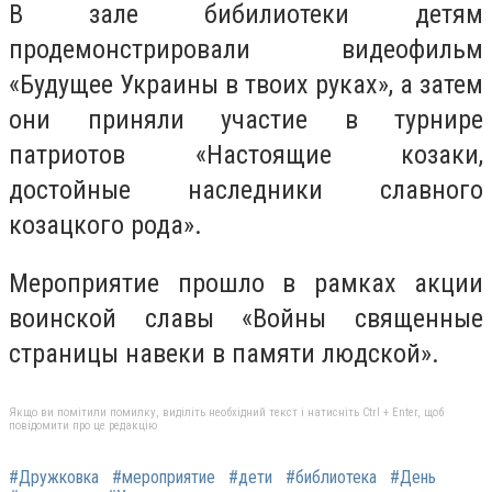
В зале бибилиотеки детям
продемонстрировали видеофильм
«Будущее Украины в твоих руках», а затем
они приняли участие в турнире
патриотов «Настоящие козаки,
достойные наследники славного
козацкого рода».
Мероприятие прошло в рамках акции
воинской славы «Войны священные
страницы навеки в памяти людской».
Якщо ви помітили помилку, виділіть необхідний текст і натисніть Ctrl + Enter, щоб
повідомити про це редакцію
#Дружковка
#мероприятие
#дети
#библиотека
#День