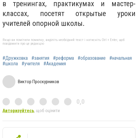
в тренингах, практикумах и мастер-
классах, посетят открытые уроки
учителей опорной школы.
Якщо ви помітили помилку, виділіть необхідний текст і натисніть Ctrl + Enter, щоб
повідомити про це редакцію
#Дружковка
#занятия
#реформа
#образование
#начальная
#школа
#учителя
#Академия
Виктор Проскурников
0,0
Авторизуйтесь
, щоб оцінити