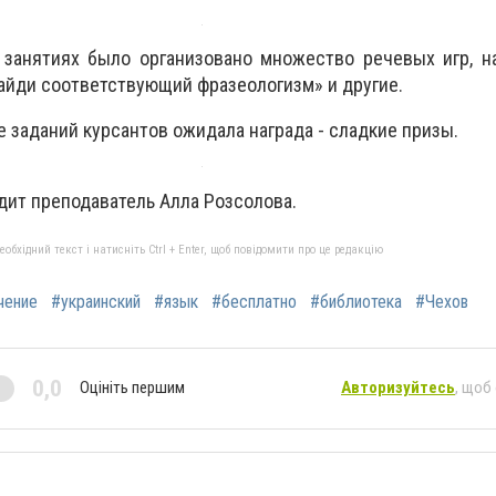
занятиях было организовано множество речевых игр, на
айди соответствующий фразеологизм» и другие.
 заданий курсантов ожидала награда - сладкие призы.
дит преподаватель Алла Розсолова.
бхідний текст і натисніть Ctrl + Enter, щоб повідомити про це редакцію
чение
#украинский
#язык
#бесплатно
#библиотека
#Чехов
0,0
Оцініть першим
Авторизуйтесь
, щоб