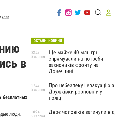
дкова
ОСТАННІ НОВИНИ
ению
Ще майже 40 млн грн
22:29
5 серпня
спрямували на потреби
ись в
захисників фронту на
Донеччині
Про небезпеку і евакуацію з
17:28
5 серпня
Дружківки розповіли у
а бесплатных
поліції
Двоє чоловіків загинули від
10:24
одые люди.
5 серпня