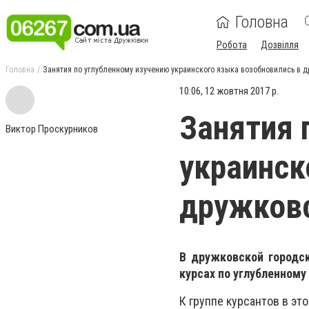
Головна
Робота
Дозвілля
Головна
Занятия по углубленному изучению украинского языка возобновились в 
10:06, 12 жовтня 2017 р.
Занятия 
Виктор Проскурников
украинск
дружковс
В дружковской городск
курсах по углубленному
К группе курсантов в э