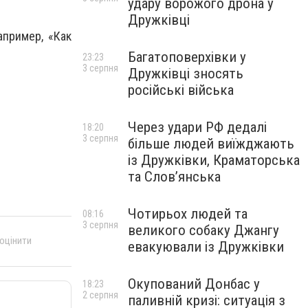
удару ворожого дрона у
Дружківці
пример, «Как
Багатоповерхівки у
23:23
3 серпня
Дружківці зносять
російські війська
Через удари РФ дедалі
18:20
3 серпня
більше людей виїжджають
із Дружківки, Краматорська
та Слов’янська
Чотирьох людей та
08:16
3 серпня
великого собаку Джангу
 оцінити
евакуювали із Дружківки
Окупований Донбас у
18:23
2 серпня
паливній кризі: ситуація з