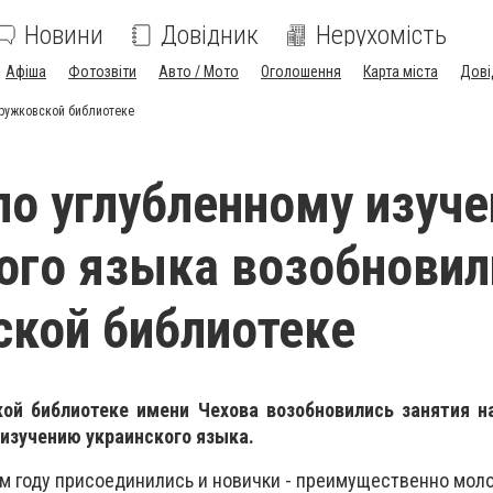
Новини
Довідник
Нерухомість
Афіша
Фотозвіти
Авто / Мото
Оголошення
Карта міста
Дові
дружковской библиотеке
по углубленному изуч
ого языка возобновил
кой библиотеке
ой библиотеке имени Чехова возобновились занятия н
 изучению украинского языка.
том году присоединились и новички - преимущественно мол