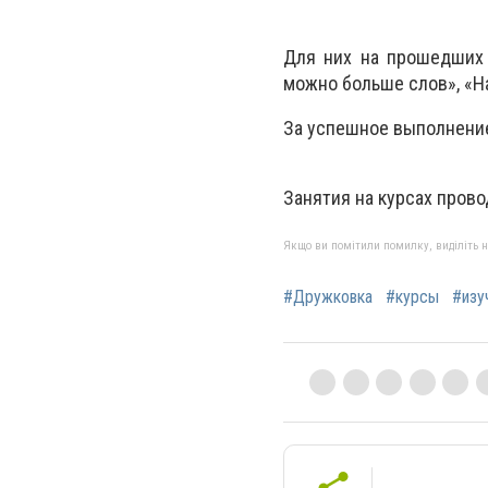
Для них на прошедших 
можно больше слов», «Н
За успешное выполнение
Занятия на курсах прово
Якщо ви помітили помилку, виділіть нео
#Дружковка
#курсы
#изу