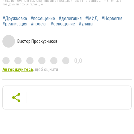
Якщо ви помітили помилку, виділіть необхідний текст і натисніть Ctrl + Enter, щоб
повідомити про це редакцію
#Дружковка
#посещение
#делегация
#МИД
#Норвегия
#реализация
#проект
#освещение
#улицы
Виктор Проскурников
0,0
Авторизуйтесь
, щоб оцінити