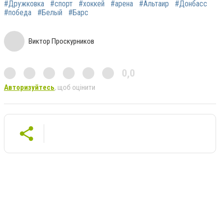
#Дружковка
#спорт
#хоккей
#арена
#Альтаир
#Донбасс
#победа
#Белый
#Барс
Виктор Проскурников
0,0
Авторизуйтесь
, щоб оцінити