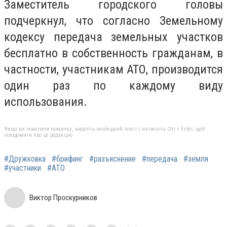
Заместитель городского головы
подчеркнул, что согласно Земельному
кодексу передача земельных участков
бесплатно в собственность гражданам, в
частности, участникам АТО, производится
один раз по каждому виду
использования.
Якщо ви помітили помилку, виділіть необхідний текст і натисніть Ctrl + Enter, щоб
повідомити про це редакцію
#Дружковка
#брифинг
#разъяснение
#передача
#земля
#участники
#АТО
Виктор Проскурников