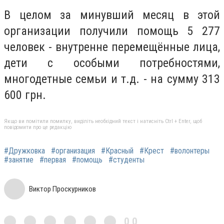
В целом за минувший месяц в этой
организации получили помощь 5 277
человек - внутренне перемещённые лица,
дети с особыми потребностями,
многодетные семьи и т.д. - на сумму 313
600 грн.
Якщо ви помітили помилку, виділіть необхідний текст і натисніть Ctrl + Enter, щоб
повідомити про це редакцію
#Дружковка
#организация
#Красный
#Крест
#волонтеры
#занятие
#первая
#помощь
#студенты
Виктор Проскурников
0,0