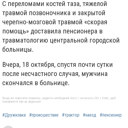
С переломами костей таза, тяжелой
травмой позвоночника и закрытой
черепно-мозговой травмой «скорая
помощь» доставила пенсионера в
травматологию центральной городской
больницы.
Вчера, 18 октября, спустя почти сутки
после несчастного случая, мужчина
скончался в больнице.
Якщо ви помітили помилку, виділіть необхідний текст і натисніть Ctrl + Enter, щоб
повідомити про це редакцію
#Дружковка
#происшествие
#трактор
#наезд
#пенсионер